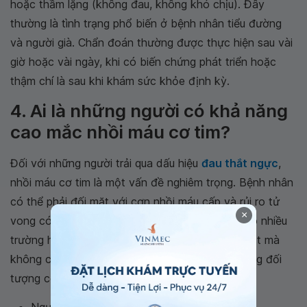
hoặc thầm lặng (không đau, không khó chịu). Đây
thường là tình trạng phổ biến ở bệnh nhân tiểu đường
và người già. Chẩn đoán thường được thực hiện sau vài
giờ hoặc vài ngày, khi có biến chứng phát triển hoặc
thậm chí là sau khi khám sức khỏe định kỳ.
4. Ai là những người có khả năng
cao mắc nhồi máu cơ tim?
Đối với những người trải qua dấu hiệu
đau thắt ngực
,
nhồi máu cơ tim là một vấn đề nghiêm trọng. Bệnh nhân
có thể phải đối mặt với cơn nhồi máu cấp và rủi ro tử
×
vong có thể xảy ra bất cứ lúc nào. Tuy nhiên, có nhiều
trường hợp cơn đau thắt ngực xuất hiện đột ngột mà
không có dấu hiệu báo trước, đặc biệt là ở những đối
tượng có nguy cơ cao sau đây:
Người có tiền sử về nhồi máu cơ tim