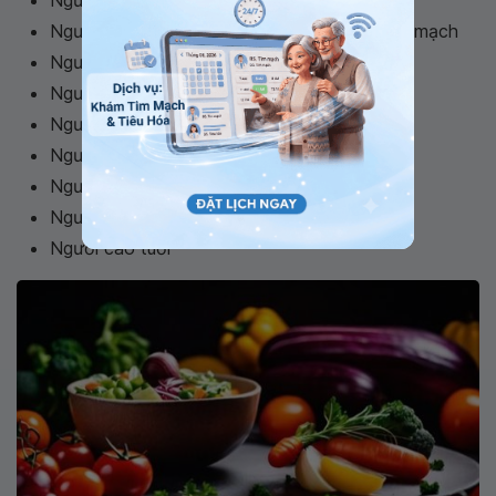
Người có mức mỡ máu cao và xơ vữa động mạch
Người mắc bệnh đái tháo đường
Người có áp lực máu cao
Người béo phì
Người trải qua tình trạng căng thẳng (stress)
Người hút thuốc lá
Người tiêu thụ bia rượu
Người cao tuổi