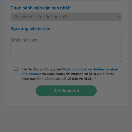
Chọn bệnh viện gần bạn nhất*
Nội dung cần tư vấn
Tôi đã đọc và đồng ý với
Chính sách bảo vệ dữ liệu cá nhân
của Vinmec
và chấp thuận để Vinmec xử lý DLCN của tôi
theo quy định của pháp luật về bảo vệ DLCN.
*
Gửi thông tin