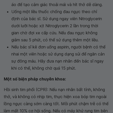
áo để tạo cảm giác thoải mái và hít thở dễ dàng.
Uống một liều thuốc chống đau ngực theo chỉ
định của bác sĩ. Sử dụng ngay viên Nitroglycerin
dưới lưỡi hoặc xịt Nitroglycerin 2 lần trong thời
gian chờ đợi xe cấp cứu. Nếu đau ngực không
giảm sau 5 phút, có thể sử dụng thêm một liều.
Nếu bác sĩ kê đơn uống aspirin, người bệnh có thể
nhai một viên hoặc sử dụng dạng sủi để ngăn cản
sự đông máu. Hãy đưa nạn nhân đến bác sĩ ngay
khi có thể, không chờ quá 15 phút.
Một số biện pháp chuyên khoa:
Hồi sinh tim phổi (CPR): Nếu nạn nhân bất tỉnh, không
thở, và không có nhịp tim, thực hiện xoa bóp tim ngoài
lồng ngực càng sớm càng tốt. Mỗi phút chậm trễ có thể
làm mất 10% cơ hội sống. Nếu có máy khử rung tim bên