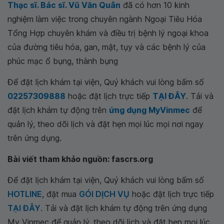
Thạc sĩ. Bác sĩ. Vũ Văn Quân
đã có hơn 10 kinh
nghiệm làm việc trong chuyên ngành Ngoại Tiêu Hóa
Tổng Hợp chuyên khám và điều trị bệnh lý ngoại khoa
của đường tiêu hóa, gan, mật, tụy và các bệnh lý của
phúc mạc ổ bụng, thành bụng
Để đặt lịch khám tại viện, Quý khách vui lòng bấm số
02257309888
hoặc đặt lịch trực tiếp
TẠI ĐÂY
. Tải và
đặt lịch khám tự động trên
ứng dụng MyVinmec
để
quản lý, theo dõi lịch và đặt hẹn mọi lúc mọi nơi ngay
trên ứng dụng.
Bài viết tham khảo nguồn: fascrs.org
Để đặt lịch khám tại viện, Quý khách vui lòng bấm số
HOTLINE
, đặt mua
GÓI DỊCH VỤ
hoặc đặt lịch trực tiếp
TẠI ĐÂY
. Tải và đặt lịch khám tự động trên ứng dụng
My Vinmec để quản lý, theo dõi lịch và đặt hẹn mọi lúc