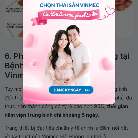
Điều trị túi thừa đại tràng
6. Phẫu thuật nội soi đại tràng tại
Bệnh viện Đa khoa Quốc tế
Vinmec Hải Phòng
Tuy mới bắt đầu triển khai từ tháng 01/2019 song tính
đến thời điểm tại, số ca mổ nội soi cắt đại tràng phải đã
thực hiện thành công có tỷ lệ cao hơn 95%,
thời gian
nằm viện trung bình chỉ khoảng 5 ngày
.
Trang thiết bị đạt tiêu chuẩn y tế chính là điểm nổi bật
về kỹ thuật của Vinmec Hải Phòng, cụ thể là: