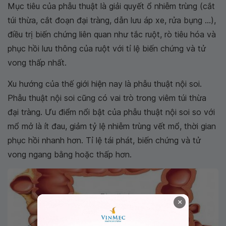
Mục tiêu của phẫu thuật là giải quyết ổ nhiễm trùng (cắt
túi thừa, cắt đoạn đại tràng, dẫn lưu áp xe, rửa bụng ...),
điều trị biến chứng liên quan như tắc ruột, rò tiêu hóa và
phục hồi lưu thông của ruột với tỉ lệ biến chứng và tử
vong thấp nhất.
Xu hướng của thế giới hiện nay là phẫu thuật nội soi.
Phẫu thuật nội soi cũng có vai trò trong viêm túi thừa
đại tràng. Ưu điểm nổi bật của phẫu thuật nội soi so với
mổ mở là ít đau, giảm tỷ lệ nhiễm trùng vết mổ, thời gian
phục hồi nhanh hơn. Tỉ lệ tái phát, biến chứng và tử
vong ngang bằng hoặc thấp hơn.
×