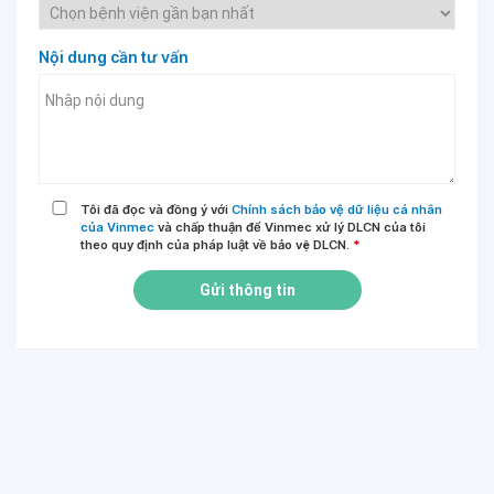
Nội dung cần tư vấn
Tôi đã đọc và đồng ý với
Chính sách bảo vệ dữ liệu cá nhân
của Vinmec
và chấp thuận để Vinmec xử lý DLCN của tôi
theo quy định của pháp luật về bảo vệ DLCN.
*
Gửi thông tin