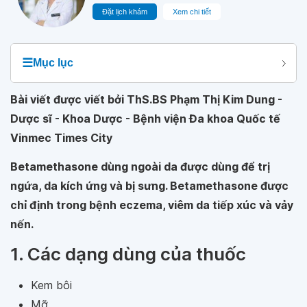
Đặt lịch khám
Xem chi tiết
☰
Mục lục
Bài viết được viết bởi ThS.BS Phạm Thị Kim Dung -
Dược sĩ - Khoa Dược - Bệnh viện Đa khoa Quốc tế
Vinmec Times City
Betamethasone dùng ngoài da được dùng để trị
ngứa, da kích ứng và bị sưng. Betamethasone được
chỉ định trong bệnh eczema, viêm da tiếp xúc và vảy
nến.
1. Các dạng dùng của thuốc
Kem bôi
Mỡ