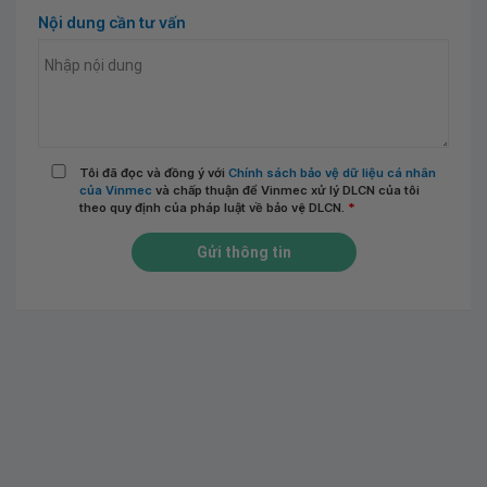
Nội dung cần tư vấn
Tôi đã đọc và đồng ý với
Chính sách bảo vệ dữ liệu cá nhân
của Vinmec
và chấp thuận để Vinmec xử lý DLCN của tôi
theo quy định của pháp luật về bảo vệ DLCN.
*
Gửi thông tin