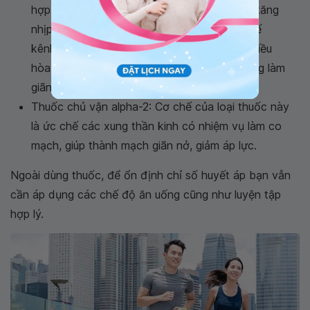
hợp, canxi có thể xâm nhập vào cơ tim làm tăng
nhịp tim qua đó tăng huyết áp. Thuốc ức chế
kênh canxi có thể ngăn chặn điều đó, giúp điều
hòa nhịp tim. Ngoài ra thuốc còn có tác dụng làm
giãn mạch, giảm áp lực lên thành mạch.
Thuốc chủ vận alpha-2: Cơ chế của loại thuốc này
là ức chế các xung thần kinh có nhiệm vụ làm co
mạch, giúp thành mạch giãn nở, giảm áp lực.
Ngoài dùng thuốc, để ổn định chỉ số huyết áp bạn vẫn
cần áp dụng các chế độ ăn uống cũng như luyện tập
hợp lý.