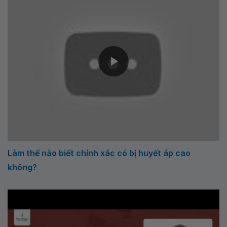
Làm thế nào biết chính xác có bị huyết áp cao
không?