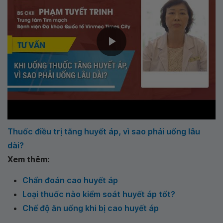
Thuốc điều trị tăng huyết áp, vì sao phải uống lâu
dài?
Xem thêm:
Chẩn đoán cao huyết áp
Loại thuốc nào kiểm soát huyết áp tốt?
Chế độ ăn uống khi bị cao huyết áp