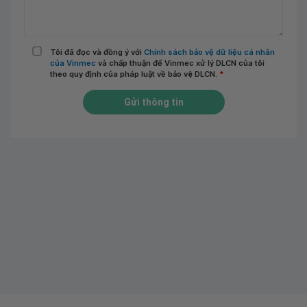
Tôi đã đọc và đồng ý với
Chính sách bảo vệ dữ liệu cá nhân
của Vinmec
và chấp thuận để Vinmec xử lý DLCN của tôi
theo quy định của pháp luật về bảo vệ DLCN.
*
Gửi thông tin