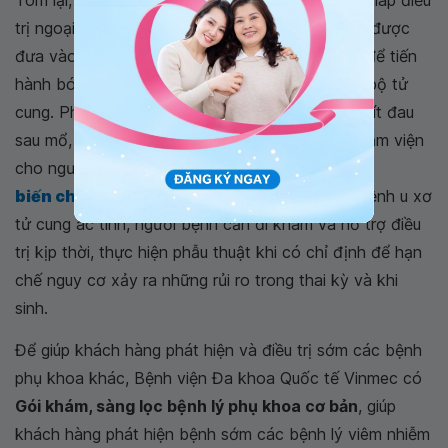
Tóm lại,
bóc u xơ tử cung
qua nội soi phương pháp điều
trị ngoại khoa, phẫu thuật sử dụng các dụng cụ được
đưa vào ổ bụng qua các lỗ chọc ở thành bụng để tiến
hành bóc và cắt bỏ khối u xơ để bảo tồn toàn bộ tử
cung. Phương pháp này ít xâm lấn, vết sẹo nhỏ, ít đau
sau mổ, phục hồi nhanh hơn và giảm thời gian nằm viện
cho người bệnh. Để ngăn ngừa những
biến chứng u xơ tử cung
gây ra, ngăn ngừa bệnh u xơ
tử cung ác tính, người bệnh cần đi khám và hỗ trợ điều
trị kịp thời, thực hiện phẫu thuật khi có chỉ định để hạn
chế nguy cơ xảy ra những rủi ro trong thai kỳ và khi
sinh.
Để giúp khách hàng phát hiện và điều trị sớm các bệnh
phụ khoa khác, Bệnh viện Đa khoa Quốc tế Vinmec có
Gói khám, sàng lọc bệnh lý phụ khoa cơ bản
, giúp
khách hàng phát hiện bệnh sớm các bệnh lý viêm nhiễm