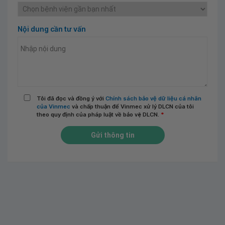
Nội dung cần tư vấn
Tôi đã đọc và đồng ý với
Chính sách bảo vệ dữ liệu cá nhân
của Vinmec
và chấp thuận để Vinmec xử lý DLCN của tôi
theo quy định của pháp luật về bảo vệ DLCN.
*
Gửi thông tin