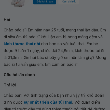
Đặt lịch khám
Xem chi tiết
Hỏi
Chào bác sĩ! Em năm nay 25 tuổi, mang thai lần đầu. Em
đi siêu âm thì bác sĩ kết luận em bị bong màng đệm
và
kích thước thai nhi
nhỏ hơn so với tuổi thai. Em bé
được 9 tuần 1 ngày, chiều dài 24,8mm, kích thước túi ối
là 31,3mm. Xin hỏi bác sĩ bây giờ em nên làm gì ạ? Mong
bác sĩ tư vấn giúp em. Em cảm ơn bác sĩ.
Câu hỏi ẩn danh
Trả lời
Chào bạn! Với tình trạng của bạn như vậy thì khó đoán
định được
sự phát triển của túi thai
. Với quan điểm
điều trị trước đây thì dùng thêm thuốc nội tiết để dưỡng