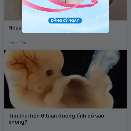
Nhau canxi hóa cấp độ 2 có nghĩa là gì
Xem thêm
Tim thai hơn 6 tuần dương tính có sao
không?