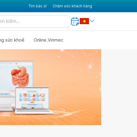
Tìm bác sĩ
Chăm sóc khách hàng
ng sức khoẻ
Online.Vinmec