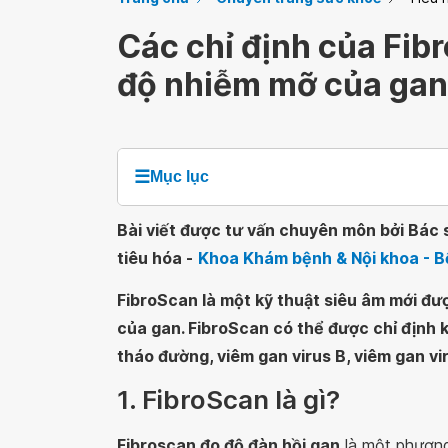
Các chỉ định của Fib
độ nhiễm mỡ của gan
☰
Mục lục
Bài viết được tư vấn chuyên môn bởi Bác 
tiêu hóa -
Khoa Khám bệnh & Nội khoa - B
FibroScan là một kỹ thuật siêu âm mới đư
của gan. FibroScan có thể được chỉ định k
tháo đường, viêm gan virus B, viêm gan vi
1. FibroScan là gì?
Fibroscan đo độ đàn hồi gan
là một phương