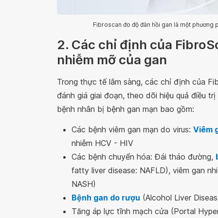
Fibroscan đo độ đàn hồi gan là một phương 
2. Các chỉ định của FibroS
nhiễm mỡ của gan
Trong thực tế lâm sàng, các chỉ định của Fi
đánh giá giai đoạn, theo dõi hiệu quả điều tr
bệnh nhân bị bệnh gan mạn bao gồm:
Các bệnh viêm gan mạn do virus:
Viêm g
nhiễm HCV - HIV
Các bệnh chuyển hóa: Đái tháo đường,
fatty liver disease: NAFLD), viêm gan n
NASH)
Bệnh gan do rượu
(Alcohol Liver Disea
Tăng áp lực tĩnh mạch cửa (Portal Hyper