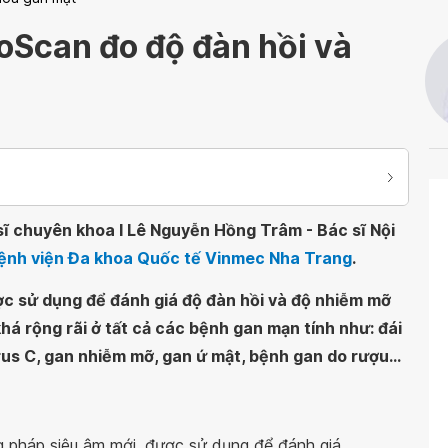
roScan đo độ đàn hồi và
sĩ chuyên khoa I Lê Nguyễn Hồng Trâm - Bác sĩ Nội
ệnh viện Đa khoa Quốc tế Vinmec Nha Trang
.
ợc sử dụng để đánh giá độ đàn hồi và độ nhiễm mỡ
há rộng rãi ở tất cả các bệnh gan mạn tính như: đái
rus C, gan nhiễm mỡ, gan ứ mật, bệnh gan do rượu...
 pháp siêu âm mới, được sử dụng để đánh giá