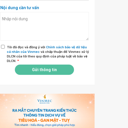
Nội dung cần tư vấn
Tôi đã đọc và đồng ý với
Chính sách bảo vệ dữ liệu
cá nhân của Vinmec
và chấp thuận để Vinmec xử lý
DLCN của tôi theo quy định của pháp luật về bảo vệ
DLCN.
*
Gửi thông tin