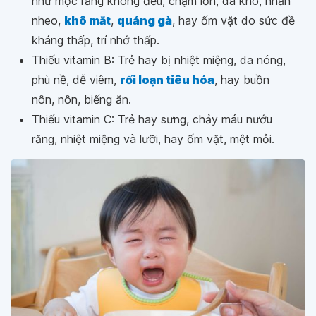
như mọc răng không đều, chậm lớn, da khô, nhăn
nheo,
khô mắt
,
quáng gà
, hay ốm vặt do sức đề
kháng thấp, trí nhớ thấp.
Thiếu vitamin B: Trẻ hay bị nhiệt miệng, da nóng,
phù nề, dễ viêm,
rối loạn tiêu hóa
, hay buồn
nôn, nôn, biếng ăn.
Thiếu vitamin C: Trẻ hay sưng, chảy máu nướu
răng, nhiệt miệng và lưỡi, hay ốm vặt, mệt mỏi.