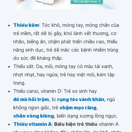
Thiếu kẽm
: Tóc khô, móng tay, móng chân của
trẻ mềm, rất dễ bị gãy, khó lành vết thương, cơ
nhão, biếng ăn, chậm phát triển chiều cao, thiểu
năng sinh dục, trẻ dễ mắc các bệnh nhiễm trùng
do sức đề kháng thấp.
Thiếu sắt: Da, môi, móng tay có màu tái xanh,
nhợt nhạt, hay ngứa, trẻ hay mệt mỏi, kém tập
trung.
Thiếu canxi, vitamin D: Trẻ sơ sinh hay
đổ mồ hôi trộm
, bị
rụng tóc vành khăn
, ngủ
không ngon giấc, trẻ
chậm mọc răng
,
chân vòng kiềng
, biến dạng xương lồng ngực.
Thiếu vitamin A
:
Biểu hiện trẻ thiếu
vitamin A