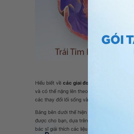
G
Hiểu biết về
các giai đoạn suy tim
sẽ giúp bạ
và có thể nặng lên theo thời gian hiểu về lộ t
các thay đổi lối sống và các điều trị khác là 
Bảng bên dưới thể hiện các nét cơ bản tro
được cho bạn, dựa trên nguyên nhân gây
su
bác sĩ giải thích các liệu pháp được liệt kê