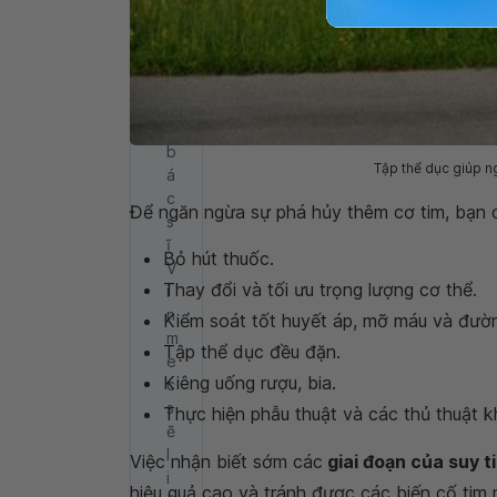
n
g
t
i
n
,
b
Tập thể dục giúp n
á
c
Để ngăn ngừa sự phá hủy thêm cơ tim, bạn 
s
ĩ
Bỏ hút thuốc.
V
Thay đổi và tối ưu trọng lượng cơ thể.
i
n
Kiểm soát tốt huyết áp, mỡ máu và đườ
m
Tập thể dục đều đặn.
e
Kiêng uống rượu, bia.
c
s
Thực hiện phẫu thuật và các thủ thuật k
ẽ
l
Việc nhận biết sớm các
giai đoạn của suy t
i
hiệu quả cao và tránh được các biến cố tim