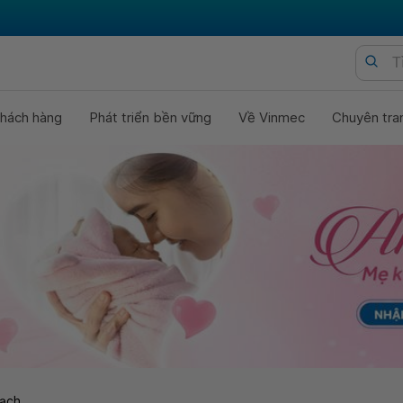
hách hàng
Phát triển bền vững
Về Vinmec
Chuyên tra
ạch