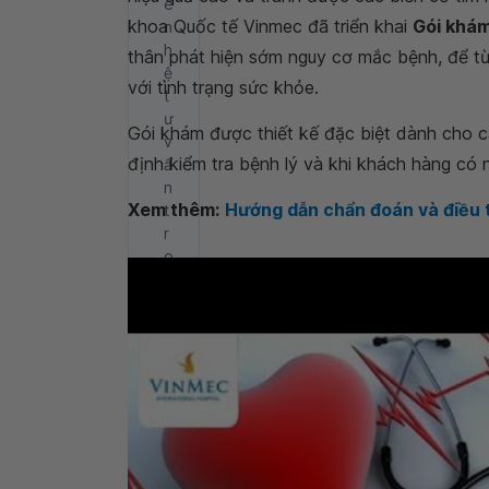
ê
khoa Quốc tế Vinmec đã triển khai
Gói khá
n
h
thân phát hiện sớm nguy cơ mắc bệnh, để từ đ
ệ
với tình trạng sức khỏe.
t
ư
Gói khám được thiết kế đặc biệt dành cho c
v
định kiểm tra bệnh lý và khi khách hàng có 
ấ
n
Xem thêm:
Hướng dẫn chẩn đoán và điều t
t
r
o
n
g
2
4
g
i
ờ
.
H
S