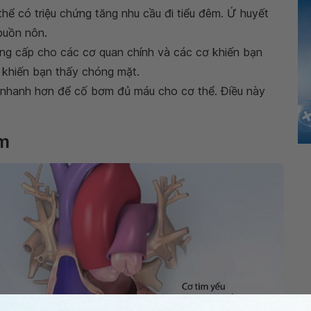
hể có triệu chứng tăng nhu cầu đi tiểu đêm. Ứ huyết
buồn nôn.
ung cấp cho các cơ quan chính và các cơ khiến bạn
 khiến bạn thấy chóng mặt.
 nhanh hơn để cố bơm đủ máu cho cơ thể. Điều này
im