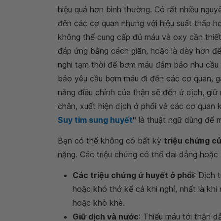
hiệu quả hơn bình thường. Có rất nhiều nguy
đến các cơ quan nhưng với hiệu suất thấp hơn
không thể cung cấp đủ máu và oxy cần thiết
đáp ứng bằng cách giãn, hoặc là dày hơn để
nghi tạm thời để bơm máu đảm bảo nhu cầu c
bảo yêu cầu bơm máu đi đến các cơ quan, gâ
năng điều chỉnh của thận sẽ đến ứ dịch, giữ 
chân, xuất hiện dịch ở phổi và các cơ quan k
Suy tim sung huyết
"
là thuật ngữ dùng để m
Bạn có thể không có bất kỳ
triệu chứng củ
nặng. Các triệu chứng có thể dai dẳng hoặc x
Các triệu chứng ứ huyết ở phổi
: Dịch 
hoặc khó thở kể cả khi nghỉ, nhất là kh
hoặc khò khè.
Giữ dịch và nước
: Thiếu máu tới thận d