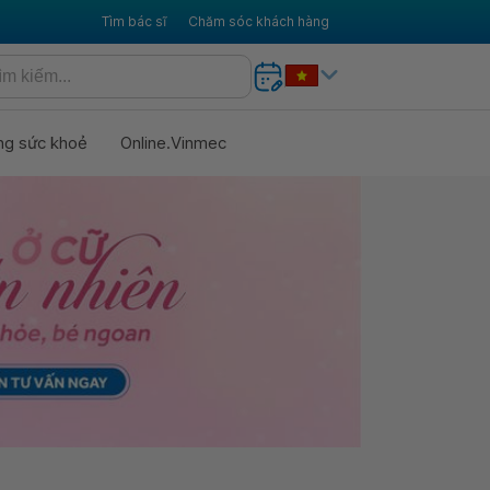
Tìm bác sĩ
Chăm sóc khách hàng
ng sức khoẻ
Online.Vinmec