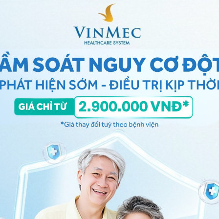
iai đoạn suy tim
n hiểu rằng suy tim là một quá trình tiến triển bệnh lý
rình điều trị thuốc của bạn và giúp bạn hiểu rõ tại sao
cần thiết.
ng kế hoạch chăm sóc mà có thể hoặc không áp dụng
y tim
và các tình trạng đặc biệt mà bạn có. Yêu cầu
 nếu bạn không hiểu hoặc tại sao bạn có hoặc không