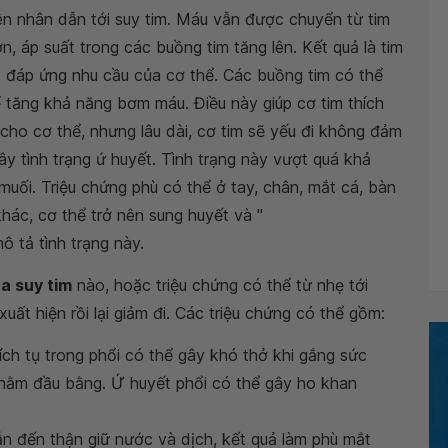
ên nhân dẫn tới suy tim. Máu vẫn được chuyển từ tim
, áp suất trong các buồng tim tăng lên. Kết quả là tim
 đáp ứng nhu cầu của cơ thể. Các buồng tim có thể
 tăng khả năng bơm máu. Điều này giúp cơ tim thích
ho cơ thể, nhưng lâu dài, cơ tim sẽ yếu đi không đảm
y tình trạng ứ huyết. Tình trạng này vượt quá khả
muối. Triệu chứng phù có thể ở tay, chân, mắt cá, bàn
hác, cơ thể trở nên sung huyết và "
ô tả tình trạng này.
a suy tim
nào, hoặc triệu chứng có thể từ nhẹ tới
uất hiện rồi lại giảm đi. Các triệu chứng có thể gồm:
tích tụ trong phổi có thể gây khó thở khi gắng sức
i nằm đầu bằng. Ứ huyết phổi có thể gây ho khan
ẫn đến thận giữ nước và dịch, kết quả làm phù mắt