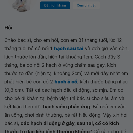
Đặt lịch khám
Xem chi tiết
Hỏi
Chào bác sĩ, cho em hỏi, con em 31 tháng tuổi, lúc 12
tháng tuổi bé có nổi 1
hạch sau tai
và đến giờ vẫn còn,
kích thước lớn dần, hiện tại khoảng 1cm. Cách đây 3
tháng, bé có nổi 2 hạch ở vùng chẩm sau gáy, kích
thước to dần (hiện tại khoảng 2cm) và mới đây nhất em
phát hiện bé còn có 2
hạch ở cổ
, kích thước bằng nhau
(0,8 cm). Tất cả các hạch đều di động, sờ mịn. Em có
cho bé đi khám tại bệnh viện thì bác sĩ cho siêu âm và
kết luận theo dõi
hạch viêm phản ứng
. Bé nhà em vẫn
ăn uống, chơi bình thường, bé rất hiếu động. Vậy xin hỏi
bác sĩ,
các hạch di động ở gáy, sau tai, cổ có kích
thước to dần liệu bình thường không
? Có cần cho bé