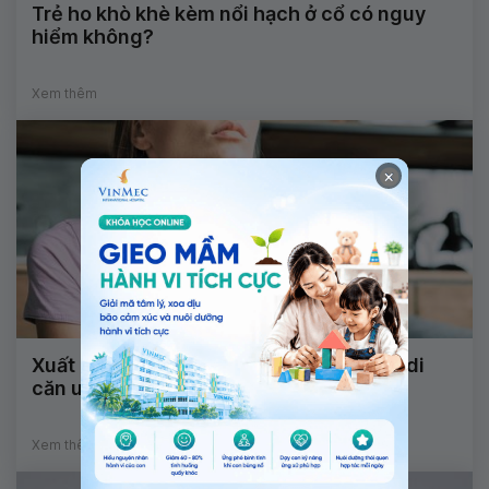
Trẻ ho khò khè kèm nổi hạch ở cổ có nguy
hiểm không?
Xem thêm
×
Xuất hiện hạch và khó chịu ở cổ có phải di
căn ung thư vú không?
Xem thêm