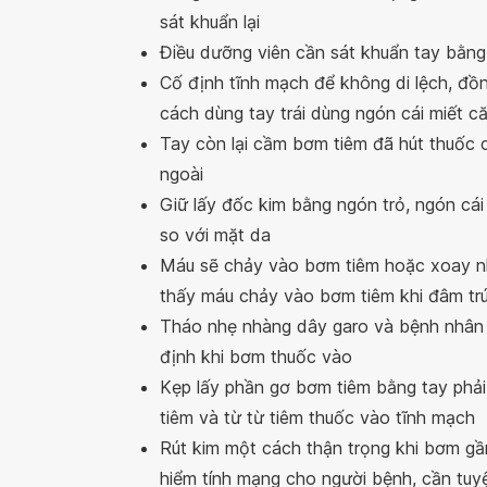
sát khuẩn lại
Điều dưỡng viên cần sát khuẩn tay bằn
Cố định tĩnh mạch để không di lệch, đồ
cách dùng tay trái dùng ngón cái miết c
Tay còn lại cầm bơm tiêm đã hút thuốc c
ngoài
Giữ lấy đốc kim bằng ngón trỏ, ngón cái
so với mặt da
Máu sẽ chảy vào bơm tiêm hoặc xoay nh
thấy máu chảy vào bơm tiêm khi đâm tr
Tháo nhẹ nhàng dây garo và bệnh nhân c
định khi bơm thuốc vào
Kẹp lấy phần gơ bơm tiêm bằng tay phải
tiêm và từ từ tiêm thuốc vào tĩnh mạch
Rút kim một cách thận trọng khi bơm gầ
hiểm tính mạng cho người bệnh, cần tuy