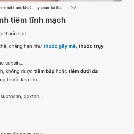
n ở mặt trước khuỷu tay chụm lại thành chữ V
ịnh tiêm tĩnh mạch
i thuốc sau:
 thể, chẳng hạn như
thuốc gây mê
,
thuốc trụy
ư uabain...
ạch, không được
tiêm bắp
hoặc
tiêm dưới da
ng thuốc khá lớn
subtosan, dextan...