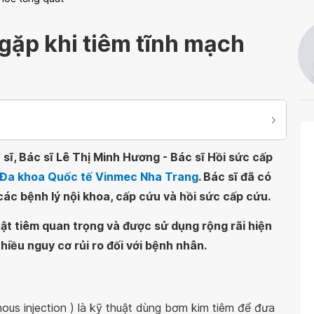
gặp khi tiêm tĩnh mạch
sĩ, Bác sĩ Lê Thị Minh Hương - Bác sĩ Hồi sức cấp
n Đa khoa Quốc tế Vinmec Nha Trang
. Bác sĩ đã có
ác bệnh lý nội khoa, cấp cứu và hồi sức cấp cứu.
ật tiêm quan trọng và được sử dụng rộng rãi hiện
nhiều nguy cơ rủi ro đối với bệnh nhân.
nous injection ) là kỹ thuật dùng bơm kim tiêm để đưa