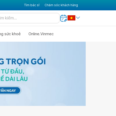
Tìm bác sĩ
Chăm sóc khách hàng
ng sức khoẻ
Online.Vinmec