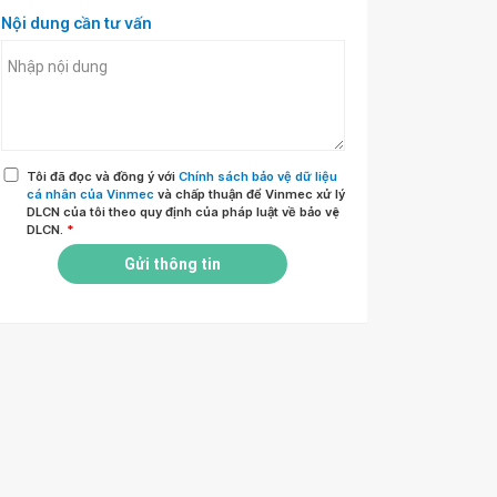
Nội dung cần tư vấn
Tôi đã đọc và đồng ý với
Chính sách bảo vệ dữ liệu
cá nhân của Vinmec
và chấp thuận để Vinmec xử lý
DLCN của tôi theo quy định của pháp luật về bảo vệ
DLCN.
*
Gửi thông tin