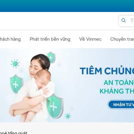
hách hàng
Phát triển bền vững
Về Vinmec
Chuyên tra
hoẻ tổng quát