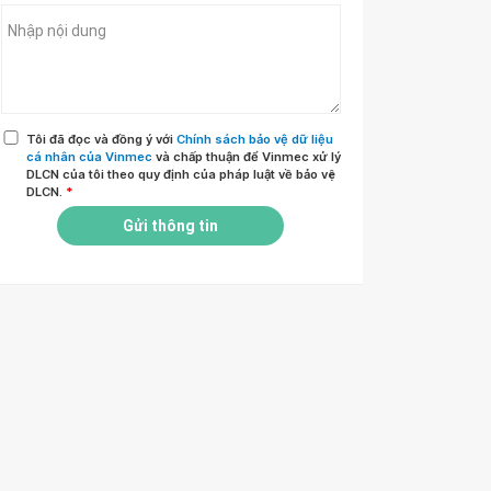
Tôi đã đọc và đồng ý với
Chính sách bảo vệ dữ liệu
cá nhân của Vinmec
và chấp thuận để Vinmec xử lý
DLCN của tôi theo quy định của pháp luật về bảo vệ
DLCN.
*
Gửi thông tin