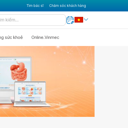
Tìm bác sĩ
Chăm sóc khách hàng
ng sức khoẻ
Online.Vinmec