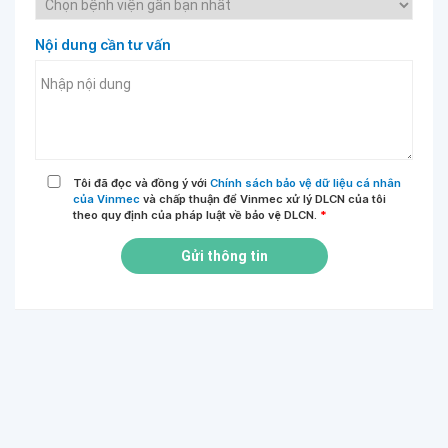
Nội dung cần tư vấn
Tôi đã đọc và đồng ý với
Chính sách bảo vệ dữ liệu cá nhân
của Vinmec
và chấp thuận để Vinmec xử lý DLCN của tôi
theo quy định của pháp luật về bảo vệ DLCN.
*
Gửi thông tin