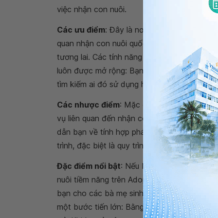
việc nhận con nuôi.
Các ưu điểm
: Đây là nơi các cơ quan nhận 
quan nhận con nuôi quốc tế có thể giúp nhữ
tương lai. Các tính năng cộng đồng và các 
luôn được mở rộng: Bạn sẽ tìm thấy Bảng t
tìm kiếm ai đó sử dụng hơn 40 công cụ tìm 
Các nhược điểm
: Mặc dù trang web cung c
vụ liên quan đến nhận con nuôi và thư viện 
dẫn bạn về tính hợp pháp của việc áp dụng ho
trình, đặc biệt là quy trình nhận con nuôi ở 
Đặc điểm nổi bật
: Nếu bạn quan tâm đến vi
nuôi tiềm năng trên Adoption.com, với lượng t
bạn cho các bà mẹ sinh con đang tìm kiếm n
một bước tiến lớn: Bằng cách tham gia đăng