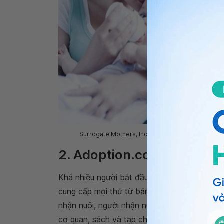
Surrogate Mothers, Inc. (SMI) giúp các cặp vợ chồ
2. Adoption.com
Khá nhiều người bắt đầu tìm kiếm trực tuyến
cung cấp mọi thứ từ bản tin đến video và đ
nhận nuôi, người nhận nuôi, chuyên gia và c
cơ quan, sách và tạp chí có liên quan và nh