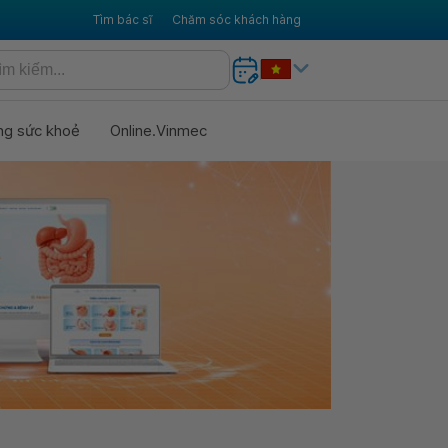
Tìm bác sĩ
Chăm sóc khách hàng
ng sức khoẻ
Online.Vinmec