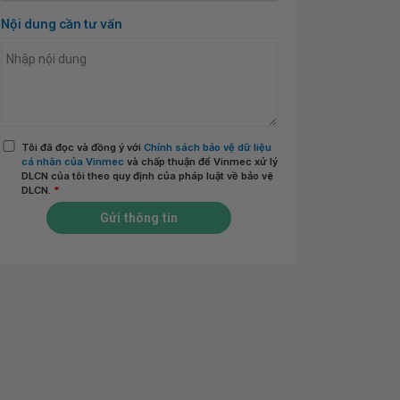
Nội dung cần tư vấn
Tôi đã đọc và đồng ý với
Chính sách bảo vệ dữ liệu
cá nhân của Vinmec
và chấp thuận để Vinmec xử lý
DLCN của tôi theo quy định của pháp luật về bảo vệ
DLCN.
*
Gửi thông tin