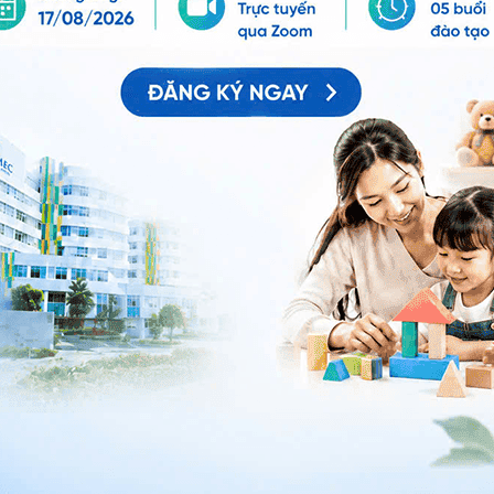
nuôi dưỡng chăm sóc, trao đổi nhận con nuôi và các cơ
ng đứa trẻ có được gia đình mà mình mong chờ trong
tính năng tương tác của trang web cũng rất ấn tượng và
hông qua AdoptionTalk, ReunionChats và cho phép bạn
kiếm khác nhau.
ấp vô số tính năng thú vị, bao gồm các sản phẩm, dịch
bài viết có thể tìm kiếm, nhưng nó không giúp hướng
ặc giải thích hàng núi các giấy tờ liên quan đến quy
nước ngoài.
ệc nhận con nuôi, hãy xem đăng ký ine của cha mẹ
hông tin lớn nhất trên thế giới. Họ sẽ gửi thông tin của
hững gia đình tốt hơn cho con cái họ. Đây thực sự là
 ký, bạn đang yêu cầu tổ chức giúp bạn tìm một đứa