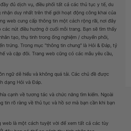
đầy đủ dịch vụ, điều phối tất cả các thủ tục y tế, du
g nhận duy nhất trên thế giới hoạt động công khai của
ang web cung cấp thông tin một cách rộng rãi, nơi đây
 các nút điều hướng ở cuối mỗi trang. Bạn sẽ tìm thấy
 nhân tạo, thụ tinh trong ống nghiệm / chuyển phôi,
ến trứng. Trong mục "thông tin chung" là Hỏi & Đáp, tỷ
 thế và cặp đôi. Trang web cũng có các mẫu yêu cầu,
ôn ngữ dễ hiểu và không quá tải. Các chủ đề được
ịnh dạng Hỏi và Đáp.
khía cạnh về tương tác và chức năng tìm kiếm. Ngoài
g tin rõ ràng về thủ tục và hồ sơ mà bạn cần khi bạn
g web là một cách tuyệt vời để xem tất cả các tùy