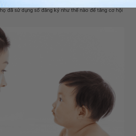
thể xem qua ảnh, thư và video clip của các cha mẹ nuôi
 họ đã sử dụng sổ đăng ký như thế nào để tăng cơ hội