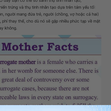
 đây bạn có thể so sánh thụ tinh nhân tạo,
hiến trứng và thụ tinh nhân tạo dựa trên tám yếu tố:
yền, người mang đứa trẻ, người (chồng, vợ hoặc cả hai)
lý, phí thay thế, cho dù nó sẽ gặp nhiều phức tạp về mặt
hay không.