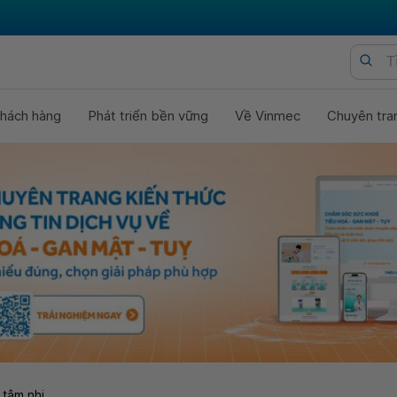
hách hàng
Phát triển bền vững
Về Vinmec
Chuyên tra
 tâm nhi