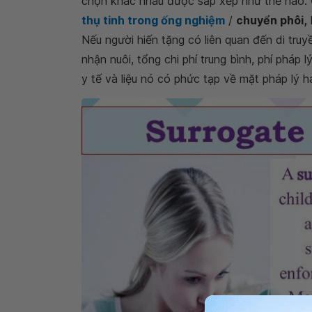
chọn khác nhau được sắp xếp như thế nào. Ở
thụ
tinh trong ống nghiệm
/
chuyển phôi
,
Nếu người hiến tặng có liên quan đến di tru
nhận nuôi, tổng chi phí trung bình, phí pháp 
y tế và liệu nó có phức tạp về mặt pháp lý 