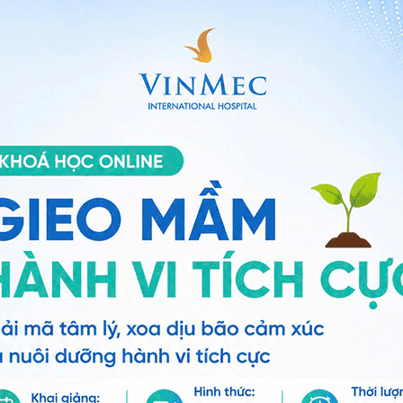
ng và những người độc thân trên khắp thế giới tạo dựng gia đình
 thông tin nhận con nuôi tại Adoption.com. Trang web
ăng ký nhận làm cha mẹ nuôi. Nhằm vào các gia đình
ha mẹ ruột, Adoption.com bao gồm thông tin về luật sư,
ận con nuôi quốc tế, cũng như thư viện các bài báo về