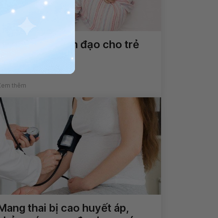
Điều trị viêm âm đạo cho trẻ
em như nào?
Xem thêm
Mang thai bị cao huyết áp,