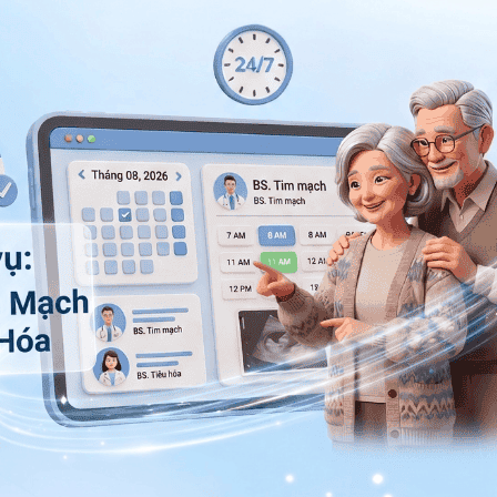
Chia sẻ
Tăng huyết áp thai kỳ
QnA
Tiền sản giật
Mang thai