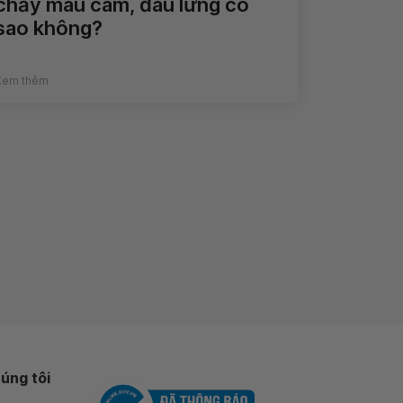
chảy máu cam, đau lưng có
sao không?
Xem thêm
úng tôi