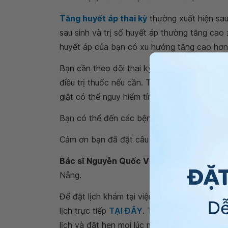
Tăng huyết áp thai kỳ
thường xuất hiện sau
sau sinh và trị số huyết áp thường tăng ca
huyết áp của bạn có xu hướng tăng cao hơn 
Bạn cần theo dõi thai kỳ thường xuyên và 
điều trị thuốc nếu cần. Tránh trường hợp hu
giật có thể nguy hiểm tính mạng cả mẹ và tha
Bạn có thể đến các bệnh viện thuộc Hệ thố
Cảm ơn bạn đã đặt câu hỏi tới
Hệ thống Y 
Bác sĩ Nguyễn Quốc Việt
- Khoa Khám bệnh
Nẵng.
Để đặt lịch khám tại viện, Quý khách vui lò
lịch trực tiếp
TẠI ĐÂY
. Tải và đặt lịch khám
lịch và đặt hẹn mọi lúc mọi nơi ngay trên ứn