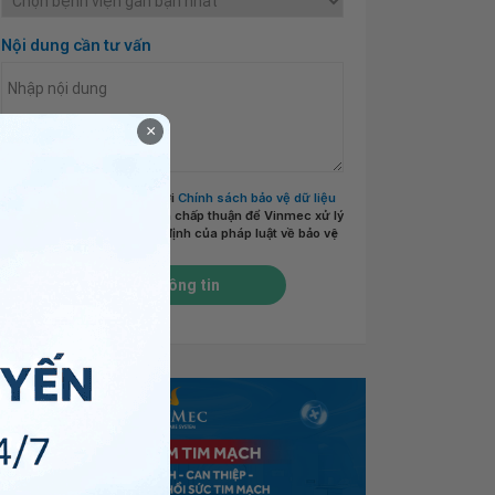
Nội dung cần tư vấn
×
Tôi đã đọc và đồng ý với
Chính sách bảo vệ dữ liệu
cá nhân của Vinmec
và chấp thuận để Vinmec xử lý
DLCN của tôi theo quy định của pháp luật về bảo vệ
DLCN.
*
Gửi thông tin