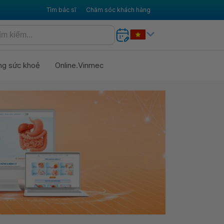
Tìm bác sĩ
Chăm sóc khách hàng
ng sức khoẻ
Online.Vinmec