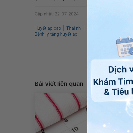
Cập nhật: 22-07-2024
Huyết áp cao
Thai nhi
Sản khoa
Phụ khoa
Bệnh lý tăng huyết áp
Bài viết liên quan