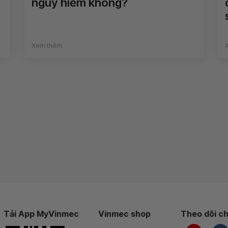
nguy hiểm không?
Xem thêm
Tải App MyVinmec
Vinmec shop
Theo dõi ch