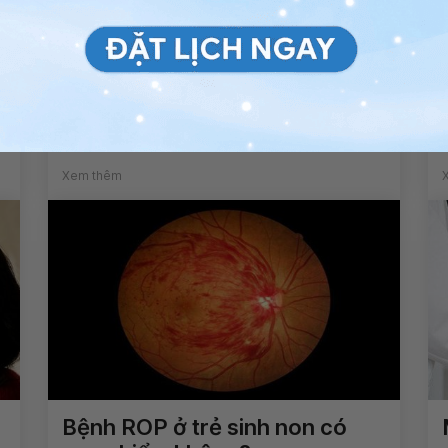
Tăng huyết áp và đau thắt
ngực: Vòng xoáy bệnh lý
Xem thêm
Bệnh ROP ở trẻ sinh non có