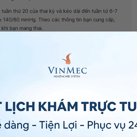
 tuần thứ 20 của thai kỳ và kéo dài đến tuần tứ 6-7
o ≥ 140/80 mmHg. Theo các thông tin bạn cung cấp,
khi bạn mang thai.
khám chuyên khoa Tim mạch để được theo dõi sát và
yết áp tăng quá cao, có thể gây nên
tiền sản giật
, sản
i nhi.
ng Y tế Vinmec để được tư vấn kỹ càng hơn.
tế Vinmec
. Trân trọng!
 & Nội khoa - Bệnh viện Đa khoa Quốc tế Vinmec Đà
ng bấm số
HOTLINE
, đặt mua
GÓI DỊCH VỤ
hoặc đặt
 tự động trên ứng dụng My Vinmec để quản lý, theo dõi
g dụng.