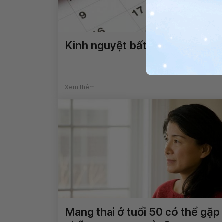
Kinh nguyệt bất thường
Xem thêm
Mang thai ở tuổi 50 có thể gặp