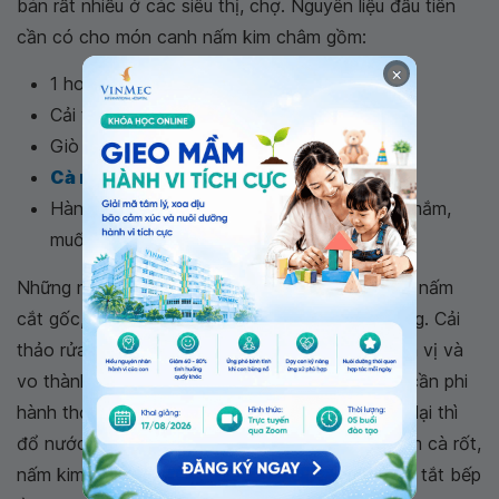
bán rất nhiều ở các siêu thị, chợ. Nguyên liệu đầu tiên
cần có cho món canh nấm kim châm gồm:
×
1 hoặc 2 túi nấm kim châm
Cải thảo
Giò sống
Cà rốt
Hành tươi, rau mùi cùng các loại gia vị như: mắm,
muối, dầu ăn, tiêu...
Những nguyên liệu trên bạn cần sơ chế như sau: nấm
cắt gốc, rửa sạch. Cà rốt gọt vỏ, cắt miếng mỏng. Cải
thảo rửa sạch, cắt miếng. Giò sống ướp cùng gia vị và
vo thành từng viên tròn. Sau khi chuẩn bị xong cần phi
hành thơm và cho giò viên vào xào đến khi săn lại thì
đổ nước vào nồi. Đun đến khi nước sôi cho thêm cà rốt,
nấm kim châm, cải thảo vào đun đến tầm 5 phút tắt bếp