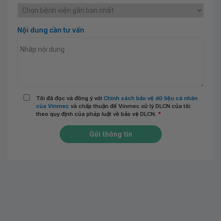
Nội dung cần tư vấn
Tôi đã đọc và đồng ý với
Chính sách bảo vệ dữ liệu cá nhân
của Vinmec
và chấp thuận để Vinmec xử lý DLCN của tôi
theo quy định của pháp luật về bảo vệ DLCN.
*
Gửi thông tin