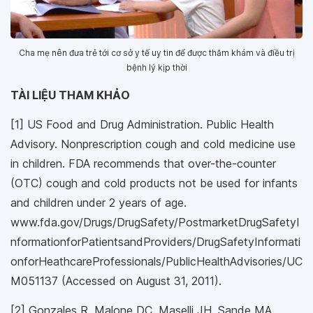
Cha mẹ nên đưa trẻ tới cơ sở y tế uy tin để được thăm khám và điều trị
bệnh lý kịp thời
TÀI LIỆU THAM KHẢO
[1] US Food and Drug Administration. Public Health
Advisory. Nonprescription cough and cold medicine use
in children. FDA recommends that over-the-counter
(OTC) cough and cold products not be used for infants
and children under 2 years of age.
www.fda.gov/Drugs/DrugSafety/PostmarketDrugSafetyI
nformationforPatientsandProviders/DrugSafetyInformati
onforHeathcareProfessionals/PublicHealthAdvisories/UC
M051137 (Accessed on August 31, 2011).
[2] Gonzales R, Malone DC, Maselli JH, Sande MA.