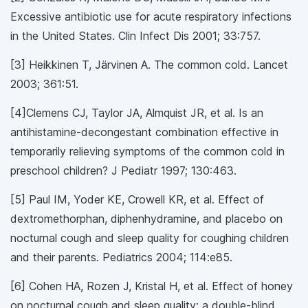
Excessive antibiotic use for acute respiratory infections
in the United States. Clin Infect Dis 2001; 33:757.
[3] Heikkinen T, Järvinen A. The common cold. Lancet
2003; 361:51.
[4]Clemens CJ, Taylor JA, Almquist JR, et al. Is an
antihistamine-decongestant combination effective in
temporarily relieving symptoms of the common cold in
preschool children? J Pediatr 1997; 130:463.
[5] Paul IM, Yoder KE, Crowell KR, et al. Effect of
dextromethorphan, diphenhydramine, and placebo on
nocturnal cough and sleep quality for coughing children
and their parents. Pediatrics 2004; 114:e85.
[6] Cohen HA, Rozen J, Kristal H, et al. Effect of honey
on nocturnal cough and sleep quality: a double-blind,