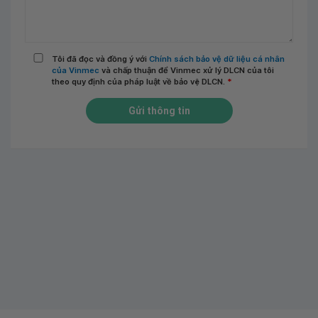
Tôi đã đọc và đồng ý với
Chính sách bảo vệ dữ liệu cá nhân
của Vinmec
và chấp thuận để Vinmec xử lý DLCN của tôi
theo quy định của pháp luật về bảo vệ DLCN.
*
Gửi thông tin