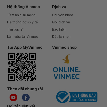
Hệ thống Vinmec
Dịch vụ
Tầm nhìn sứ mệnh
Chuyên khoa
Hệ thống cơ sở y tế
Gói dịch vụ
Tìm bác sĩ
Bảo hiểm
Làm việc tại Vinmec
Đặt lịch hẹn
Tải App MyVinmec
Vinmec shop
Theo dõi chúng tôi
Đối tác liên kết