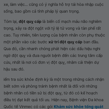
xe, làm việc... cũng có ý nghĩa hỗ trợ tái hòa nhập cuộc
sống, bao gồm cả tính pháp lý quan trọng.
Tóm lại,
đột quỵ cấp
là biến cố mạch máu não nghiêm
trọng, xảy ra đột ngột với tỷ lệ tử vong và tàn phế rất
cao. Tuy nhiên, tiên lượng của bệnh nhân còn phụ thuộc
một phần vào các bước
xử trí đột quỵ cấp
ban đầu.
Qua đó, cần nhanh chóng phát hiện các dấu hiệu nghi
ngờ đột quỵ và đưa người bệnh đến các trung tâm cấp
cứu, nhất là nơi có đơn vị đột quỵ, nhằm cải thiện dự
hậu sau đó.
iểm tra sức khỏe định kỳ là một trong những cách nhận
biết sớm và phòng tránh bệnh nhất là đối với những
bệnh nhân có tiền sử bị đột quỵ, từ đó có kế hoạch
điều trị đạt kết quả tối ưu. Hiện nay, Bệnh viện Đa khoa
Quốc tế Vinmec có các gói
Khám sức khỏe tổng quát