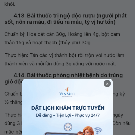
khỏi.
4.13. Bài thuốc trị ngộ độc rượu (người phát
sốt, nôn ra máu, đi tiểu ra máu, tỳ vị hư tổn)
Chuẩn bị: Hoa cát căn 30g, Hoàng liên 4g, bột cam
thảo 15g và hoạt thạch (thủy phi) 30g.
Thực hiện: Tán các vị thành bột rồi trộn với nước làm
thành viên và mỗi lần dùng 3g uống với nước mát.
4.14. Bài thuốc phòng nhiệt bệnh do trúng
gió độc
×
Chuẩn bị: Cát căn 2 thăng, Sinh địa 1 thăng, hương kỷ
1⁄2 thăng.
Thực hiện: Các vị thuốc trên tán thành bột mịn, ngày
dùng 3 lần sau khi ăn, uống cùng với nước cơm. Còn nếu
mắc bệnh thì ngày dùng 5 lần.