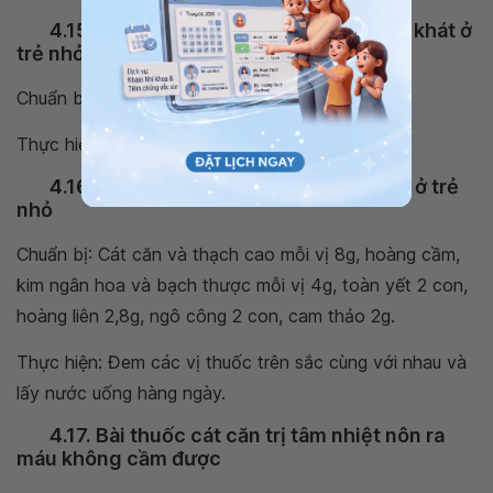
4.15. Bài thuốc cát căn trị chứng nhiệt khát ở
trẻ nhỏ
Chuẩn bị: 20g cát căn.
Thực hiện: Sắc lấy nước uống.
4.16. Bài thuốc trị chứng viêm tủy xám ở trẻ
nhỏ
Chuẩn bị: Cát căn và thạch cao mỗi vị 8g, hoàng cầm,
kim ngân hoa và bạch thược mỗi vị 4g, toàn yết 2 con,
hoàng liên 2,8g, ngô công 2 con, cam thảo 2g.
Thực hiện: Đem các vị thuốc trên sắc cùng với nhau và
lấy nước uống hàng ngày.
4.17. Bài thuốc cát căn trị tâm nhiệt nôn ra
máu không cầm được