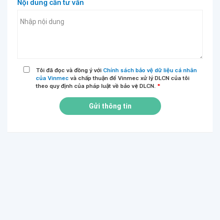
Nội dung cần tư vấn
Tôi đã đọc và đồng ý với
Chính sách bảo vệ dữ liệu cá nhân
của Vinmec
và chấp thuận để Vinmec xử lý DLCN của tôi
theo quy định của pháp luật về bảo vệ DLCN.
*
Gửi thông tin