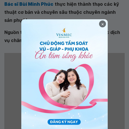
Bác sĩ Bùi Minh Phúc
thực hiện thành thạo các kỹ
thuật cơ bản và chuyên sâu thuộc chuyên ngành
sản phụ khoa
×
Nguồn tham khảo: Hướng dẫn Quốc gia về các dịch
vụ chăm sóc sức khỏe sinh sản - Bộ Y tế.