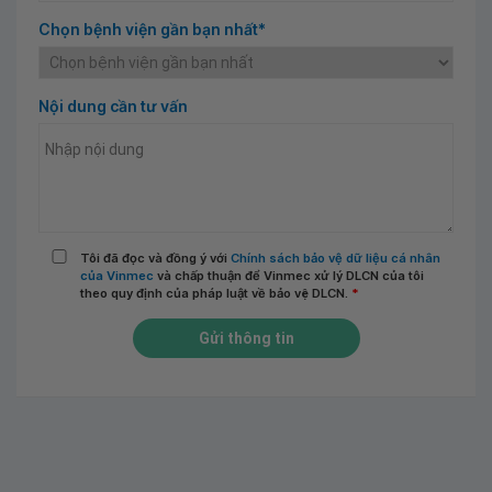
Chọn bệnh viện gần bạn nhất*
Nội dung cần tư vấn
Tôi đã đọc và đồng ý với
Chính sách bảo vệ dữ liệu cá nhân
của Vinmec
và chấp thuận để Vinmec xử lý DLCN của tôi
theo quy định của pháp luật về bảo vệ DLCN.
*
Gửi thông tin