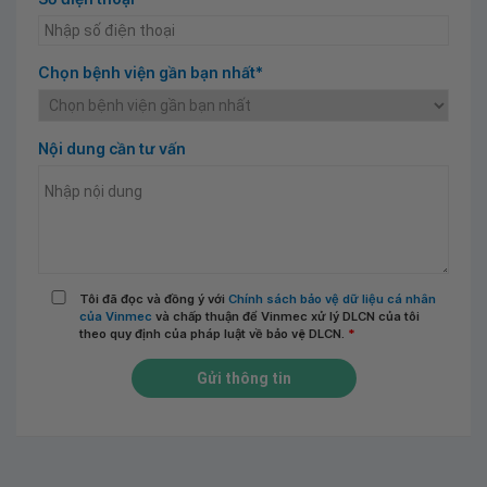
Chọn bệnh viện gần bạn nhất*
Nội dung cần tư vấn
Tôi đã đọc và đồng ý với
Chính sách bảo vệ dữ liệu cá nhân
của Vinmec
và chấp thuận để Vinmec xử lý DLCN của tôi
theo quy định của pháp luật về bảo vệ DLCN.
*
Gửi thông tin