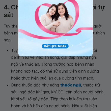
4. Chăm sóc và cấp cứu người tự
sát
Tuỳ theo phương thức
tự sát
và tình trạng của người
bệnh mà có các biện pháp
cấp cứu người tự sát
thích
hợp.
Tuyệt thực (nhịn ăn uống): giải thích cho người
bệnh hiểu về việc ăn uống, giải đáp những nghi
ngờ về thức ăn. Trong trường hợp bệnh nhân
không hợp tác, có thể sử dụng viên dinh dưỡng
hoặc thực hiện nuôi ăn qua đường tĩnh mạch.
Dùng thuốc độc như uống
thuốc ngủ
, thuốc trừ
sâu, ngộ độc khí gas, khí CO: cần tách người bệnh
khỏi yếu tố gây độc. Tiếp theo là kiểm tra tuần
hoàn và hô hấp của người bệnh. Nếu xuất hiện