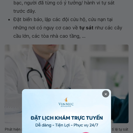
bạc, người đã từng có ý tưởng/ hành vi tự sát
trước đây.
Đặt biển báo, lập các đội cứu hộ, cứu nạn tại
những nơi có nguy cơ cao về
tự sát
như các cây
cầu lớn, các tòa nhà cao tầng, ...
×
Phát hiện sớm và điều trị tình trạng rối loạn tâm thần giúp giảm tỉ lệ tự sát