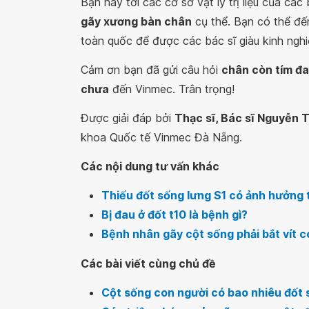
Bạn hãy tới các cơ sở vật lý trị liệu của c
gãy xương bàn chân
cụ thể. Bạn có thể đế
toàn quốc để được các bác sĩ giàu kinh ngh
Cảm ơn bạn đã gửi câu hỏi
chân còn tím đa
chưa
đến Vinmec. Trân trọng!
Được giải đáp bởi
Thạc sĩ, Bác sĩ Nguyễn 
khoa Quốc tế Vinmec Đà Nẵng.
Các nội dung tư vấn khác
Thiếu đốt sống lưng S1 có ảnh hưởng 
Bị đau ở đốt t10 là bệnh gì?
Bệnh nhân gãy cột sống phải bắt vít 
Các bài viết cùng chủ đề
Cột sống con người có bao nhiêu đốt