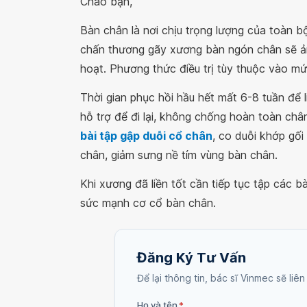
Chào bạn,
Bàn chân là nơi chịu trọng lượng của toàn b
chấn thương gãy xương bàn ngón chân sẽ ản
hoạt. Phương thức điều trị tùy thuộc vào mứ
Thời gian phục hồi hầu hết mất 6-8 tuần để 
hỗ trợ để đi lại, không chống hoàn toàn châ
bài tập gập duỗi cổ chân
, co duỗi khớp gố
chân, giảm sưng nề tím vùng bàn chân.
Khi xương đã liền tốt cần tiếp tục tập các bài
sức mạnh cơ cổ bàn chân.
Đăng Ký Tư Vấn
Để lại thông tin, bác sĩ Vinmec sẽ liên
Họ và tên
*