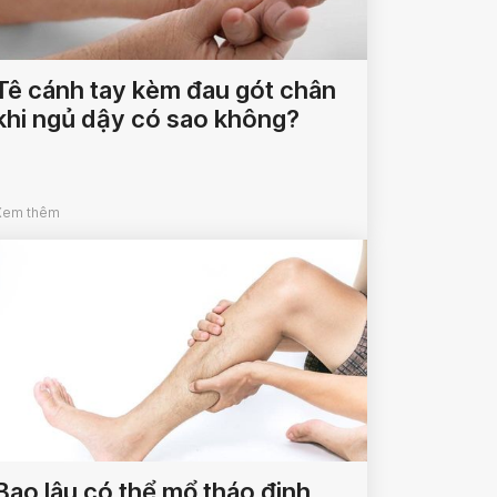
Tê cánh tay kèm đau gót chân
khi ngủ dậy có sao không?
Xem thêm
Bao lâu có thể mổ tháo đinh