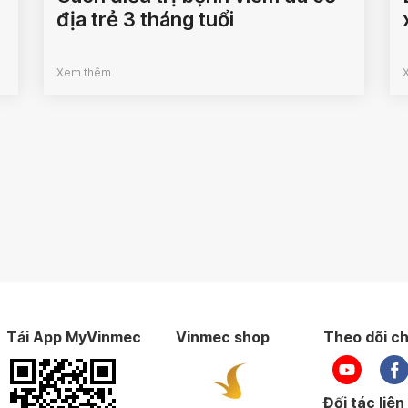
địa trẻ 3 tháng tuổi
Xem thêm
Tải App MyVinmec
Vinmec shop
Theo dõi ch
Đối tác liên