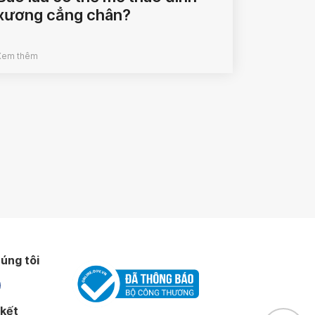
xương cẳng chân?
Xem thêm
úng tôi
 kết