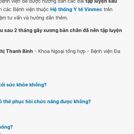
ác bệnh viện để được hướng dẫn các bài
tập luyện sau
n các Bệnh viện thuộc
Hệ thống Y tế Vinmec
trên
iệm tư vấn và hướng dẫn thêm.
u sau 2 tháng gãy xương bàn chân đã nên tập luyện
Thị Thanh Bình
- Khoa Ngoại tổng hợp - Bệnh viện Đa
tới sức khỏe không?
có thể phục hồi chức năng được không?
 sống?