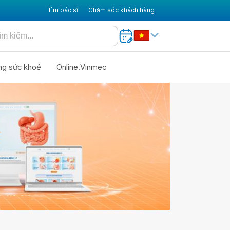
Tìm bác sĩ
Chăm sóc khách hàng
ng sức khoẻ
Online.Vinmec