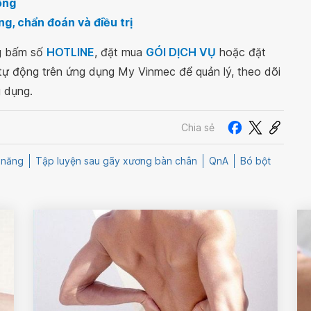
ống
g, chẩn đoán và điều trị
ng bấm số
HOTLINE
, đặt mua
GÓI DỊCH VỤ
hoặc đặt
 tự động trên ứng dụng My Vinmec để quản lý, theo dõi
g dụng.
Chia sẻ
 năng
Tập luyện sau gãy xương bàn chân
QnA
Bó bột