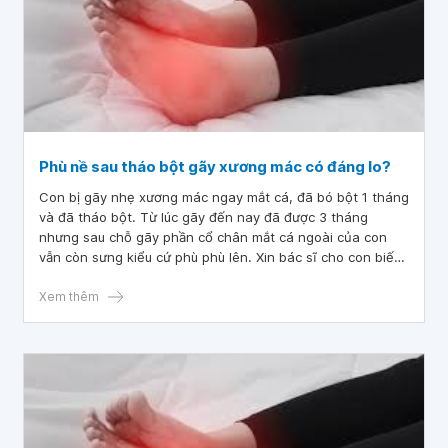
Phù nề sau tháo bột gãy xương mác có đáng lo?
Con bị gãy nhẹ xương mác ngay mắt cá, đã bó bột 1 tháng
và đã tháo bột. Từ lúc gãy đến nay đã được 3 tháng
nhưng sau chỗ gãy phần cổ chân mắt cá ngoài của con
vẫn còn sưng kiểu cứ phù phù lên. Xin bác sĩ cho con biết
như vậy có sao không ạ? Và khi nào thì chân con hết hẳn
ạ? Cảm.ơn bác sĩ!
Xem thêm