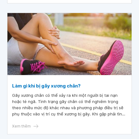
Làm gì khi bị gãy xương chân?
Gãy xương chân có thể xảy ra khi một người bị tai nạn
hoặc té ngã. Tình trạng gãy chân có thể nghiêm trọng
theo nhiều mức độ khác nhau và phương pháp điều trị sẽ
phụ thuộc vào vị trí cụ thể xương bị gãy. Khi gặp phải tình
trạng gãy xương chân, người bị chấn thương cần hiểu về
cách điều trị và chăm sóc bản thân để hỗ trợ cho quá trình
Xem thêm
lành chấn thương hiệu quả nhất.