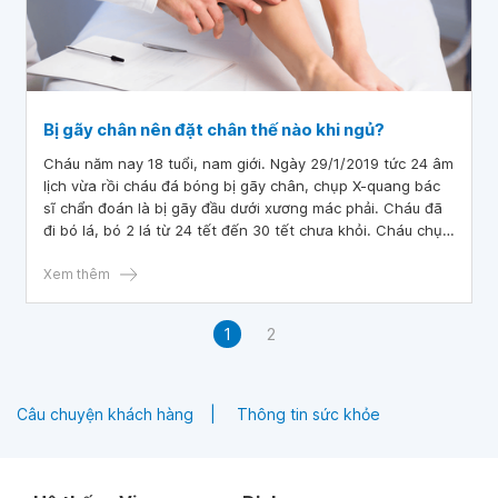
Bị gãy chân nên đặt chân thế nào khi ngủ?
Cháu năm nay 18 tuổi, nam giới. Ngày 29/1/2019 tức 24 âm
lịch vừa rồi cháu đá bóng bị gãy chân, chụp X-quang bác
sĩ chẩn đoán là bị gãy đầu dưới xương mác phải. Cháu đã
đi bó lá, bó 2 lá từ 24 tết đến 30 tết chưa khỏi. Cháu chụp
Xquang tiếp thì thấy xương vẫn chưa liền nên đã bó tiếp từ
mùng 4 tết đến giờ- thầy lang nói cần 1 lá nữa là khỏi. Hiện
Xem thêm
tại thì cháu cảm thấy chân mình có lực hơn nhiều, đi thì
cũng tàm tạm không tự tin lắm, đứng 1 chân bằng chân
1
2
đau cũng không đau nữa, nhưng có mấy phản ứng căng là
dễ gây đau chân. Trong lần chụp X-quang thì cháu thấy
bác sĩ bảo hạn chế va chạm để tránh di lệch chân. Cháu
muốn hỏi là: 1. Khi ngủ cháu cần đặt chân ra sao ạ? 2.
Câu chuyện khách hàng
Thông tin sức khỏe
Cháu cần ăn uống gì ạ để mau lành bệnh? 3. Cháu thấy
bên chân gãy bị teo cơ đi thì nên làm gì ạ? 4. Cháu nên
tập phục hồi như nào ạ ?