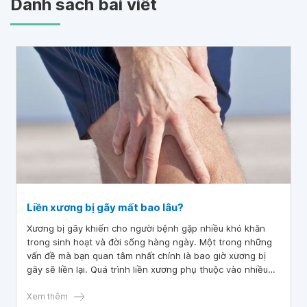
Danh sách bài viết
Liền xương bị gãy mất bao lâu?
Xương bị gãy khiến cho người bệnh gặp nhiều khó khăn
trong sinh hoạt và đời sống hàng ngày. Một trong những
vấn đề mà bạn quan tâm nhất chính là bao giờ xương bị
gãy sẽ liền lại. Quá trình liền xương phụ thuộc vào nhiều
yếu tố, vì vậy thời gian liền xương bị gãy cũng sẽ khác
nhau.
Xem thêm