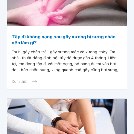
Tập đi không nạng sau gãy xương bị sưng chân
nên làm gì?
Em bị gãy chân trái, gãy xương mác và xương chày. Em
phẫu thuật đóng đinh nội tủy đã được gần 4 tháng. Hiện
tại, em đang tập đi với một nạng, bỏ nạng đi em vẫn hơi
đau, bàn chân sưng, xung quanh chỗ gãy cũng hơi sưng,
nghỉ ngơi không đi nữa thì hết đau, bàn chân giảm sưng
vào buổi sáng sau khi ngủ dậy. Tập đi không nạng sau gãy
Xem thêm
xương bị sưng chân nên làm gì? Bác sĩ cho em hỏi, như
vậy em có nên tập đi không nạng tiếp không? Đi không
nạng đau như vậy có ảnh hưởng gì đến xương không? Em
xin cảm ơn.