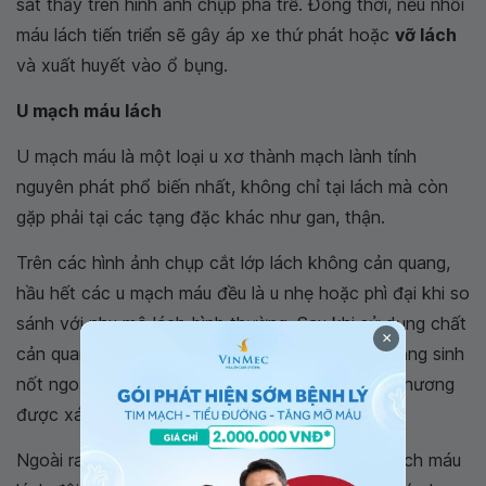
sát thấy trên hình ảnh chụp pha trễ. Đồng thời, nếu nhồi
máu lách tiến triển sẽ gây áp xe thứ phát hoặc
vỡ lách
và xuất huyết vào ổ bụng.
U mạch máu lách
U mạch máu là một loại u xơ thành mạch lành tính
nguyên phát phổ biến nhất, không chỉ tại lách mà còn
gặp phải tại các tạng đặc khác như gan, thận.
Trên các hình ảnh chụp cắt lớp lách không cản quang,
hầu hết các u mạch máu đều là u nhẹ hoặc phì đại khi so
sánh với nhu mô lách bình thường. Sau khi sử dụng chất
×
cản quang, u mạch máu thường biểu hiện sớm, tăng sinh
nốt ngoại vi, kéo dài về phía trung tâm của tổn thương
được xác định rõ từng thì theo thời gian.
Ngoài ra, trong quá trình theo dõi diễn tiến, u mạch máu