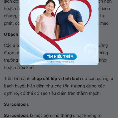
lách đôi khi có thể thay đổi kích thước, trở nên lớn hơn
hoặc nhỏ hơn một chút, cũng như xuất hiện thêm biến
chứng, quan trọng nhất - mặc dù rất hiếm - là vỡ tự
phát, có thể dẫn đến xuất huyết rộng trong phúc mạc.
U bạch huyết lách
Các u bạch huyết của lá lách (lymphangioma) thường
được phát hiện tình cờ ở trẻ em và thanh niên. Chúng
thường nằm gần các nang lách và có thể là một khối
hoặc nhiều khối.
Trên hình ảnh
chụp cắt lớp vi tính lách
có cản quang, u
bạch huyết hiện diện như các tổn thương được xác
định rõ, có thể có sẹo tiêu điểm trên thành mạch.
Sarcoidosis
Sarcoidosis
là một bệnh hệ thống u hạt không rõ