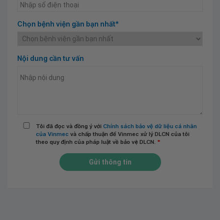
Chọn bệnh viện gần bạn nhất*
Nội dung cần tư vấn
Tôi đã đọc và đồng ý với
Chính sách bảo vệ dữ liệu cá nhân
của Vinmec
và chấp thuận để Vinmec xử lý DLCN của tôi
theo quy định của pháp luật về bảo vệ DLCN.
*
Gửi thông tin