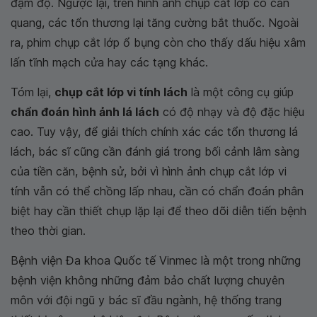
đậm độ. Ngược lại, trên hình ảnh chụp cắt lớp có cản
quang, các tổn thương lại tăng cường bắt thuốc. Ngoài
ra, phim chụp cắt lớp ổ bụng còn cho thấy dấu hiệu xâm
lấn tĩnh mạch cửa hay các tạng khác.
Tóm lại,
chụp cắt lớp vi tính lách
là một công cụ giúp
chẩn đoán hình ảnh lá lách
có độ nhạy và độ đặc hiệu
cao. Tuy vậy, để giải thích chính xác các tổn thương lá
lách, bác sĩ cũng cần đánh giá trong bối cảnh lâm sàng
của tiền căn, bệnh sử, bởi vì hình ảnh chụp cắt lớp vi
tính vẫn có thể chồng lấp nhau, cần có chẩn đoán phân
biệt hay cần thiết chụp lặp lại để theo dõi diễn tiến bệnh
theo thời gian.
Bệnh viện Đa khoa Quốc tế Vinmec là một trong những
bệnh viện không những đảm bảo chất lượng chuyên
môn với đội ngũ y bác sĩ đầu ngành, hệ thống trang