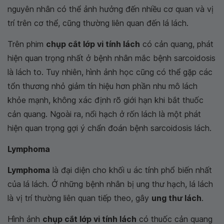
nguyên nhân có thể ảnh hưởng đến nhiều cơ quan và vị
trí trên cơ thể, cũng thường liên quan đến lá lách.
Trên phim
chụp cắt lớp vi tính lách
có cản quang, phát
hiện quan trọng nhất ở bệnh nhân mắc bệnh sarcoidosis
là lách to. Tuy nhiên, hình ảnh học cũng có thể gặp các
tổn thương nhỏ giảm tín hiệu hơn phần nhu mô lách
khỏe mạnh, không xác định rõ giới hạn khi bắt thuốc
cản quang. Ngoài ra, nổi hạch ở rốn lách là một phát
hiện quan trọng gợi ý chẩn đoán bệnh sarcoidosis lách.
Lymphoma
Lymphoma
là đại diện cho khối u ác tính phổ biến nhất
của lá lách. Ở những bệnh nhân bị ung thư hạch, lá lách
là vị trí thường liên quan tiếp theo, gây
ung thư lách
.
Hình ảnh
chụp cắt lớp vi tính lách
có thuốc cản quang