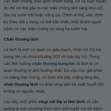
các biến chứng, bao gồm nhiễm trùng, vỡ và xuất huyết,
do đó có thể gây ra các triệu chứng lâm sàng như sốt,
đau hạ sườn trái hoặc vàng da. Chính vì thế, việc định
kỳ theo dõi u nang có thể cần thiết, nhất là khi người
bệnh có các triệu chứng tại vùng hạ sườn trái.
Chấn thương lách
Lá lách là một cơ quan có giàu mạch, nhận tới 5% lưu
lượng tim và chứa khoảng 500 ml máu dự trữ. Trong
các tình huống
chấn thương bụng kín
, lá lách là cơ
quan thường bị ảnh hưởng nhất. Do cấu trúc giải phẫu
có màng bao mỏng, cố định bởi dây chằng lỏng lẻo,
chấn thương lách
có khả năng dẫn tới xuất huyết lớn
không rõ nguyên nhân.
Lúc này, một phim
chụp cắt lớp vi tính lách
có cản
quang là một phương thức hình ảnh tuyệt vời để đánh