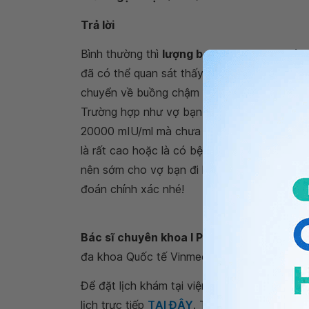
Trả lời
Bình thường thì
lượng beta HCG
trong máu 
đã có thể quan sát thấy hình ảnh túi ối tron
chuyển về buồng chậm hơn thì lượng beta HC
Trường hợp như vợ bạn đã có tiền sử thai n
20000 mIU/ml mà chưa quan sát thấy hình ảnh
là rất cao hoặc là có bệnh lý
nguyên bào nu
nên sớm cho vợ bạn đi khám tại các Hệ th
đoán chính xác nhé!
Bác sĩ chuyên khoa I Phạm Thị Yến - Bác
đa khoa Quốc tế Vinmec Hải Phòng
Để đặt lịch khám tại viện, Quý khách vui lò
lịch trực tiếp
TẠI ĐÂY
. Tải và đặt lịch khám