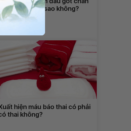
Tê cánh tay kèm đau gót chân
khi ngủ dậy có sao không?
Xem thêm
Xuất hiện máu báo thai có phải
có thai không?