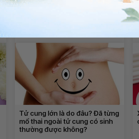
ổ
Ra máu trong giai đoạn sớm
của thai kỳ có sao không?
Xem thêm
Tử cung lớn là do đâu? Đã từng
mổ thai ngoài tử cung có sinh
thường được không?