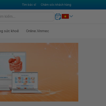
Tìm bác sĩ
Chăm sóc khách hàng
ng sức khoẻ
Online.Vinmec