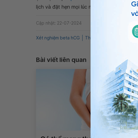
lịch và đặt hẹn mọi lúc mọi nơi ngay trên ứn
Cập nhật: 22-07-2024
Xét nghiệm beta hCG
Thai trứng
Siêu âm đầu
Bài viết liên quan