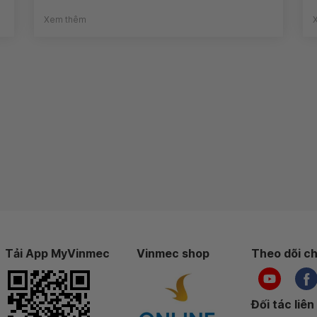
Xem thêm
Tải App MyVinmec
Vinmec shop
Theo dõi ch
Đối tác liên