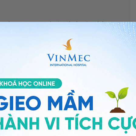
khoảng 1500 mIU/ ml là trên
siêu âm đầu dò âm đạo
g buồng tử cung rồi. Nhưng có 1 số trường hợp thai di
G có thể cao hơn mới nhìn thấy hình ảnh túi ối.
goài tử cung 1 lần + chậm kinh > 20 ngày + beta HCG
 túi thai trong tử cung thì khả năng thai nằm lạc chỗ
ôi
(
thai trứng
) rất nguy hiểm. Vì vậy, tốt nhất là bạn
ống y tế Vinmec chuyên khoa Sản để khám và chẩn
 sĩ Chuyên khoa Sản
- Khoa Sản phụ khoa - Bệnh viện
ng bấm số
HOTLINE
, đặt mua
GÓI DỊCH VỤ
hoặc đặt
 tự động trên ứng dụng My Vinmec để quản lý, theo dõi