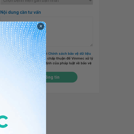
Nội dung cần tư vấn
×
Tôi đã đọc và đồng ý với
Chính sách bảo vệ dữ liệu
cá nhân của Vinmec
và chấp thuận để Vinmec xử lý
DLCN của tôi theo quy định của pháp luật về bảo vệ
DLCN.
*
Gửi thông tin