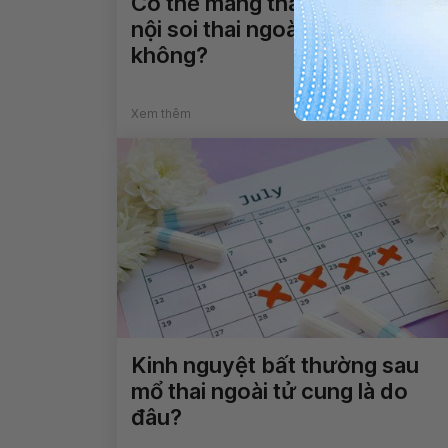
Có thể mang thai sau khi đã m
nội soi thai ngoài tử cung
không?
Xem thêm
Kinh nguyệt bất thường sau
mổ thai ngoài tử cung là do
đâu?