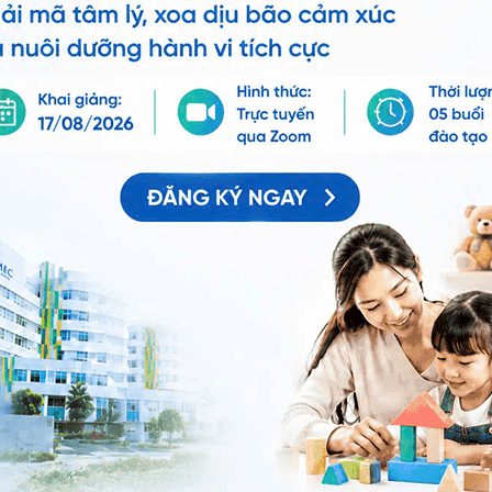
g dụng.
Chia sẻ
 dò âm đạo
Thai ngoài tử cung
QnA