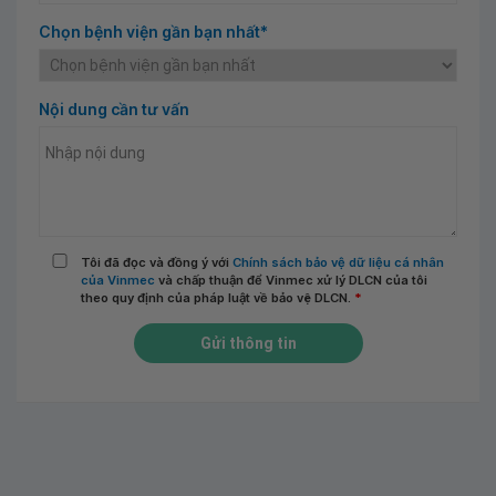
Chọn bệnh viện gần bạn nhất*
Nội dung cần tư vấn
Tôi đã đọc và đồng ý với
Chính sách bảo vệ dữ liệu cá nhân
của Vinmec
và chấp thuận để Vinmec xử lý DLCN của tôi
theo quy định của pháp luật về bảo vệ DLCN.
*
Gửi thông tin