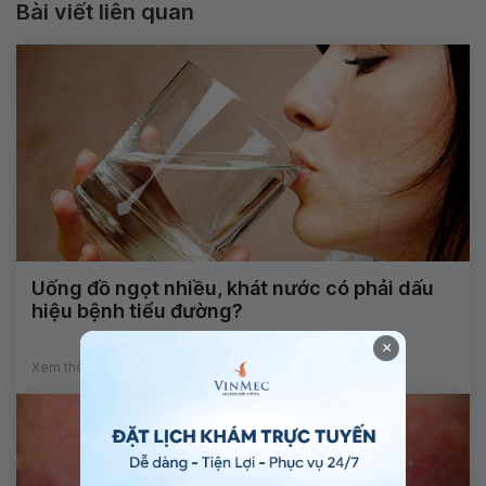
Bài viết liên quan
Uống đồ ngọt nhiều, khát nước có phải dấu
hiệu bệnh tiểu đường?
×
Xem thêm