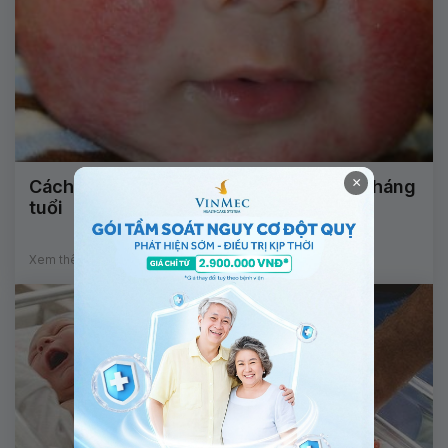
×
Cách điều trị bệnh viêm da cơ địa trẻ 3 tháng
tuổi
Xem thêm