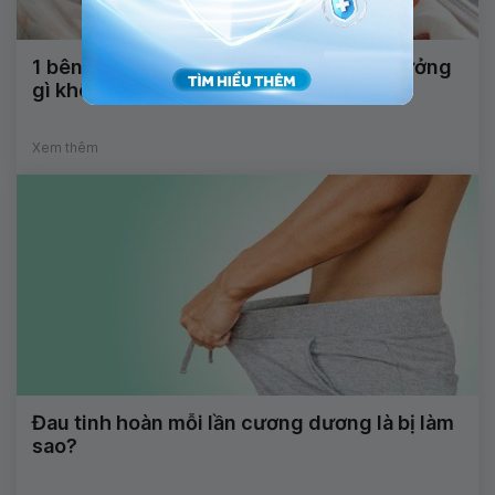
1 bên tinh hoàn của trẻ nhỏ lại có ảnh hưởng
gì không?
Xem thêm
Đau tinh hoàn mỗi lần cương dương là bị làm
sao?