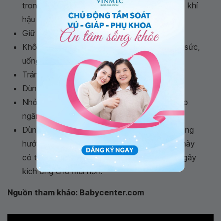
trong mùa đông hoặc nếu bạn sống ở nơi có khí
hậu khô.
Giữ cho phòng ngủ luôn được thoáng mát
Không làm việc nặng hoặc tập thể thao quá sức,
uống rượu bia hoặc những thức uống nóng
Tránh các chất kích thích như khói thuốc
Dùng dầu bôi hoặc sáp để giữ ẩm cho mũi
Nhỏ hoặc xịt dung dịch nước muối loãng giúp
ngăn ngừa tình trạng chảy máu cam
Dùng thuốc xịt mũi, thuốc thông mũi theo đúng
hướng dẫn của bác sĩ bởi những loại thuốc này
có thể làm cho mũi bạn trở nên khô hơn và gây
kích ứng cho mũi hơn.
Nguồn tham khảo: Babycenter.com