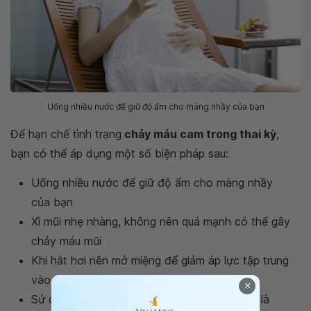
Uống nhiều nước để giữ độ ẩm cho màng nhầy của bạn
Để hạn chế tình trạng
chảy máu cam trong thai kỳ
,
bạn có thể áp dụng một số biện pháp sau:
Uống nhiều nước để giữ độ ẩm cho màng nhầy
của bạn
Xì mũi nhẹ nhàng, không nên quá mạnh có thể gây
chảy máu mũi
Khi hắt hơi nên mở miệng để giảm áp lực tập trung
vào mũi
×
Sử dụng máy tạo độ ẩm trong nhà, đặc biệt là