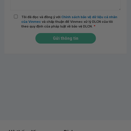
Tôi đã đọc và đồng ý với
Chính sách bảo vệ dữ liệu cá nhân
của Vinmec
và chấp thuận để Vinmec xử lý DLCN của tôi
theo quy định của pháp luật về bảo vệ DLCN.
*
Gửi thông tin