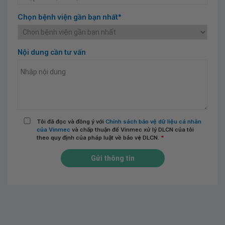
Chọn bệnh viện gần bạn nhất*
Nội dung cần tư vấn
Tôi đã đọc và đồng ý với
Chính sách bảo vệ dữ liệu cá nhân
của Vinmec
và chấp thuận để Vinmec xử lý DLCN của tôi
theo quy định của pháp luật về bảo vệ DLCN.
*
Gửi thông tin