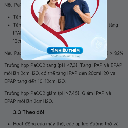
Nếu PaO2 giảm
Tăng FiO2 mỗi 10% để đạt SpO2 > 92%.
Tăng IPAP và EPAP mỗi lần 2cmH2O, có thể tăng
IPAP đến 20cmH20 và EPAP tăng đến 10-
12cmH2O.
Nếu PaO2 tăng: Giảm FiO2 mỗi 10% để đạt SpO2 > 92%
Trường hợp PaCO2 tăng (pH <7,3): Tăng IPAP và EPAP
mỗi lần 2cmH2O, có thể tăng IPAP đến 20cmH20 và
EPAP tăng đến 10-12cmH2O.
Trường hợp PaCO2 giảm (pH>7,45): Giảm IPAP và
EPAP mỗi lần 2cmH2O.
3.3 Theo dõi
Hoạt động của máy thở, các áp lực đường thở và