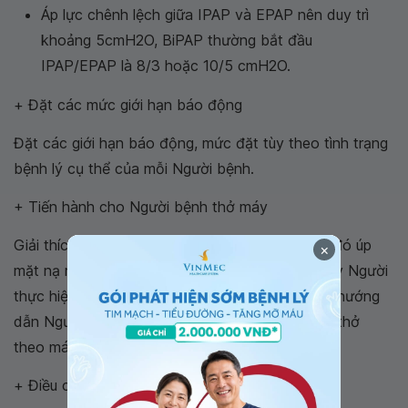
Áp lực chênh lệch giữa IPAP và EPAP nên duy trì
khoảng 5cmH2O, BiPAP thường bắt đầu
IPAP/EPAP là 8/3 hoặc 10/5 cmH2O.
+ Đặt các mức giới hạn báo động
Đặt các giới hạn báo động, mức đặt tùy theo tình trạng
bệnh lý cụ thể của mỗi Người bệnh.
+ Tiến hành cho Người bệnh thở máy
Giải thích cho Người bệnh hiểu và hợp tác, sau đó úp
×
mặt nạ mũi hoặc mieng-mũi cho người bệnh , tay Người
thực hiện giữ mặt nạ sao cho vừa khít, kiểm tra hướng
dẫn Người bệnh thở theo máy , khi Người bệnh thở
theo máy , hợp tác tốt thì mới dùng dây cố định
+ Điều chỉnh thông số máy thở: