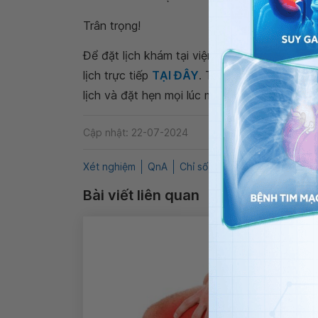
Trân trọng!
Để đặt lịch khám tại viện, Quý khách vui lò
lịch trực tiếp
TẠI ĐÂY
. Tải và đặt lịch khám
lịch và đặt hẹn mọi lúc mọi nơi ngay trên ứn
Cập nhật: 22-07-2024
Xét nghiệm
QnA
Chỉ số Glucose
Xét nghiệm
Bài viết liên quan