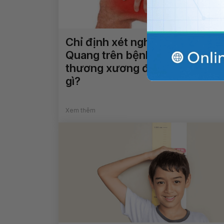
Chỉ định xét nghiệm máu và X-
Quang trên bệnh nhân chấn
thương xương đùi có ý nghĩa
gì?
Xem thêm