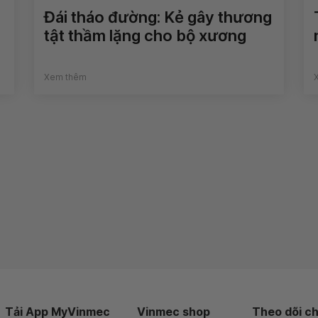
Đái tháo đường: Kẻ gây thương
tật thầm lặng cho bộ xương
Xem thêm
Tải App MyVinmec
Vinmec shop
Theo dõi ch