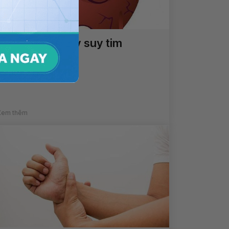
Các bệnh lý gây suy tim
thường gặp
Xem thêm