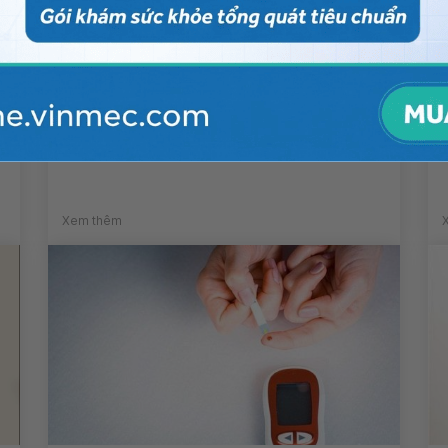
Làm xét nghiệm chẩn đoán u
máu cho trẻ nhỏ có mất thời
gian không?
Xem thêm