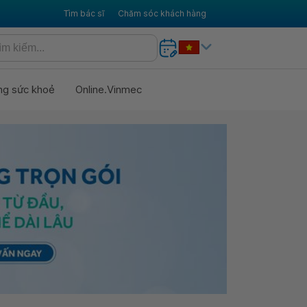
Tìm bác sĩ
Chăm sóc khách hàng
ng sức khoẻ
Online.Vinmec