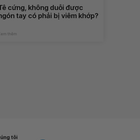
Tê cứng, không duỗi được
ngón tay có phải bị viêm khớp?
Xem thêm
úng tôi