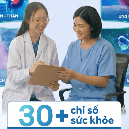
ng bấm số
HOTLINE
, đặt mua
GÓI DỊCH VỤ
hoặc đặt
 tự động trên ứng dụng My Vinmec để quản lý, theo dõi
g dụng.
Chia sẻ
 máu
Đái tháo đường