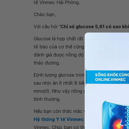
tế Vinmec Hải Phòng.
Chào bạn,
Với câu hỏi “
Chỉ số glucose 5,61 có sao k
Glucose là hợp chất rất quan trọng đối với 
tế bào của cơ thể cũng như các hoạt động s
đánh giá được nồng độ glucose trong máu, từ
tháo đường.
Định lượng glucose trong máu ở mức bình thư
sau nhịn ăn ít nhất 8 tiếng) là khoảng từ 73
mmol/l). Như vậy nồng độ Glucose máu của 
bình thường.
Nếu bạn còn thắc mắc về
chỉ số glucose 5
Hệ thống Y tế Vinmec
để kiểm tra và tư vấ
Vinmec. Chúc bạn có thật nhiều sức khỏe.