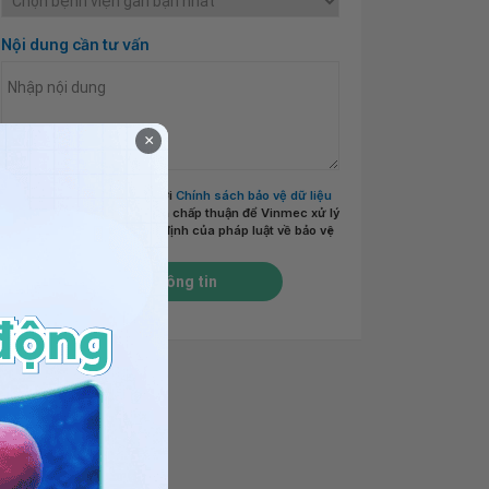
Nội dung cần tư vấn
×
Tôi đã đọc và đồng ý với
Chính sách bảo vệ dữ liệu
cá nhân của Vinmec
và chấp thuận để Vinmec xử lý
DLCN của tôi theo quy định của pháp luật về bảo vệ
DLCN.
*
Gửi thông tin