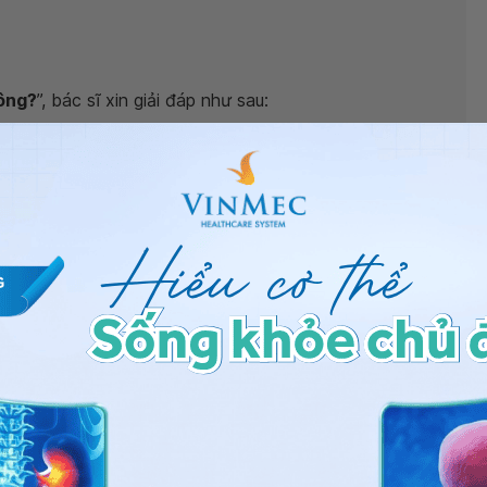
hông?
”, bác sĩ xin giải đáp như sau:
cơ thể, là nguồn cung cấp năng lượng chủ yếu cho tất cả
ống của con người. Chỉ số glucose máu giúp chúng ta
 đó làm cơ sở chẩn đoán, theo dõi điều trị bệnh lý đái
ờng vào buổi sáng (khi chưa ăn uống gì – trung bình
.8 mg/dl – 106.2 mg/dl (tương đương 4.1 mmol/l – 5,9
bạn ở mức 5.61 mmol/l nằm trong ngưỡng tham chiếu
,61
, bạn có thể đến bệnh viện thuộc
n thêm. Cảm ơn bạn đã tin tưởng và gửi câu hỏi đến