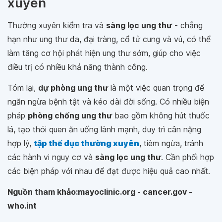
xuyên
Thường xuyên kiểm tra và
sàng lọc ung thư
- chẳng
hạn như ung thư da, đại tràng, cổ tử cung và vú, có thể
làm tăng cơ hội phát hiện ung thư sớm, giúp cho việc
điều trị có nhiều khả năng thành công.
Tóm lại,
dự phòng ung thư
là một việc quan trọng để
ngăn ngừa bệnh tật và kéo dài đời sống. Có nhiều biện
pháp
phòng chống ung thư
bao gồm không hút thuốc
lá, tạo thói quen ăn uống lành mạnh, duy trì cân nặng
hợp lý,
tập thể dục thường xuyên
, tiêm ngừa, tránh
các hành vi nguy cơ và
sàng lọc ung thư
. Cần phối hợp
các biện pháp với nhau để đạt được hiệu quả cao nhất.
Nguồn tham khảo:mayoclinic.org - cancer.gov -
who.int