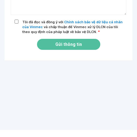
Tôi đã đọc và đồng ý với
Chính sách bảo vệ dữ liệu cá nhân
của Vinmec
và chấp thuận để Vinmec xử lý DLCN của tôi
theo quy định của pháp luật về bảo vệ DLCN.
*
Gửi thông tin