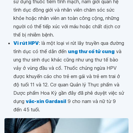
sử dụng thuốc tiêm tĩnh mạch, nam giới quan hệ
tình dục đồng giới và nhân viên chăm sóc sức
khỏe hoặc nhân viên an toàn công cộng, những
người có thể tiếp xúc với máu hoặc chất dịch cơ
thể bị nhiễm bệnh.
Vi rút HPV
: là một loại vi rút lây truyền qua đường
tình dục có thể dẫn đến
ung thư cổ tử cung
và
ung thư sinh dục khác cũng như ung thư tế bào
vảy ở vùng đầu và cổ. Thuốc chủng ngừa HPV
được khuyến cáo cho trẻ em gái và trẻ em trai ở
độ tuổi 11 và 12. Cơ quan Quản lý Thực phẩm và
Dược phẩm Hoa Kỳ gần đây đã phê duyệt việc sử
dụng
vắc-xin Gardasil
9 cho nam và nữ từ 9
đến 45 tuổi.