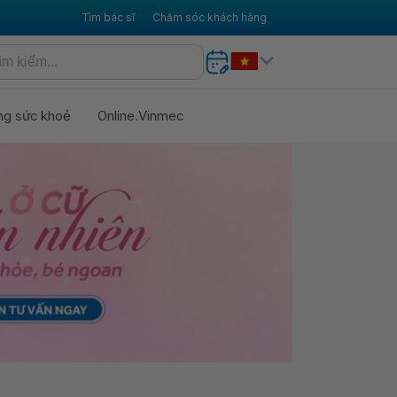
Tìm bác sĩ
Chăm sóc khách hàng
ng sức khoẻ
Online.Vinmec