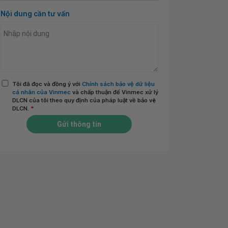
Nội dung cần tư vấn
Tôi đã đọc và đồng ý với
Chính sách bảo vệ dữ liệu
cá nhân của Vinmec
và chấp thuận để Vinmec xử lý
DLCN của tôi theo quy định của pháp luật về bảo vệ
DLCN.
*
Gửi thông tin