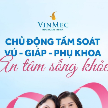
kéo dài 28 ngày nhưng thực tế cho thấy chu kỳ có thể
người có độ dài chu kỳ trong khoảng này đều được
ó sự chảy máu âm đạo) là ngày đầu tiên của một chu
có nghĩa là mỗi chu kỳ kéo dài trong một khoảng thời
ài của chu kỳ kinh nguyệt và điều này là hoàn toàn
ệt kéo dài hơn một tuần trong nhiều tháng liên tiếp
m đến các chuyên gia sức khỏe sinh sản để nhận được