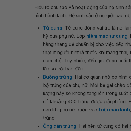
Hiểu rõ cấu tạo và hoạt động của hệ sinh sản
trình hành kinh. Hệ sinh sản ở nữ giới bao 
Tử cung
: Tử cung đóng vai trò là nơi là
kỳ của phụ nữ. Lớp
niêm mạc tử cung
,
hàng tháng để chuẩn bị cho việc tiếp nh
thật ít người biết là trước khi mang tha
cam nhỏ. Tuy nhiên, đến giai đoạn cuối 
lần so với ban đầu.
Buồng trứng
: Hai cơ quan nhỏ có hình 
bộ trứng của phụ nữ. Mỗi bé gái chào đờ
lượng này sẽ không tăng lên trong suốt c
có khoảng 400 trứng được giải phóng. Ph
nên khi phụ nữ bước vào
tuổi mãn kinh
trứng.
Ống dẫn trứng
: Hai bên tử cung có hai