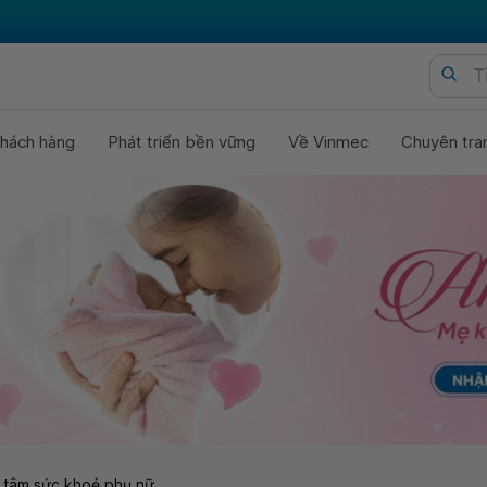
hách hàng
Phát triển bền vững
Về Vinmec
Chuyên tra
 tâm sức khoẻ phụ nữ