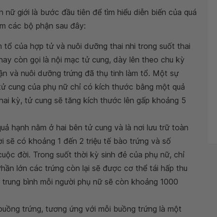
 nữ giới là bước đầu tiên để tìm hiểu diễn biến của quá
gồm các bộ phận sau đây:
m tổ của hợp tử và nuôi dưỡng thai nhi trong suốt thai
 hay còn gọi là nội mạc tử cung, dày lên theo chu kỳ
ận và nuôi dưỡng trứng đã thụ tinh làm tổ. Một sự
i, tử cung của phụ nữ chỉ có kích thước bằng một quả
thai kỳ, tử cung sẽ tăng kích thước lên gấp khoảng 5
quả hạnh nằm ở hai bên tử cung và là nơi lưu trữ toàn
i sẽ có khoảng 1 đến 2 triệu tế bào trứng và số
uộc đời. Trong suốt thời kỳ sinh đẻ của phụ nữ, chỉ
ần lớn các trứng còn lại sẽ được cơ thể tái hấp thu
, trung bình mỗi người phụ nữ sẽ còn khoảng 1000
 buồng trứng, tương ứng với mỗi buồng trứng là một