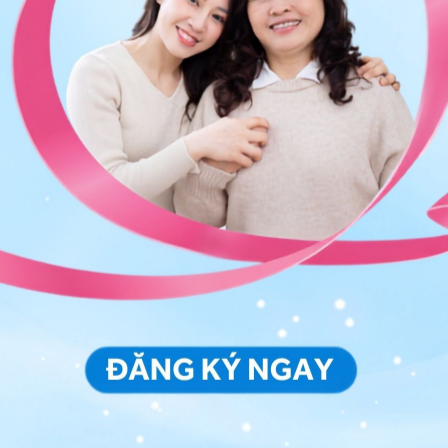
ụ nữ có thể dao động trong khoảng từ 23 đến 32 ngày
ỳ kinh nguyệt ở phụ nữ