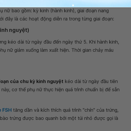
ụ nữ bao gồm: kỳ kinh (hành kinh), giai đoạn nang
ới đây là các hoạt động diễn ra trong từng giai đoạn:
kinh nguyệt)
ờng kéo dài từ ngày đầu đến ngày thứ 5. Khi hành kinh,
hụ nữ giảm xuống làm xuất hiện. Thời gian chảy máu
đoạn của chu kỳ kinh nguyệt
kéo dài từ ngày đầu tiên
 này, cơ thể phụ nữ thực hiện quá trình chuẩn bị để sẵn
e FSH
tăng dần và kích thích quá trình "chín" của trứng,
 bào trứng được bao quanh bởi một túi nhỏ được gọi là