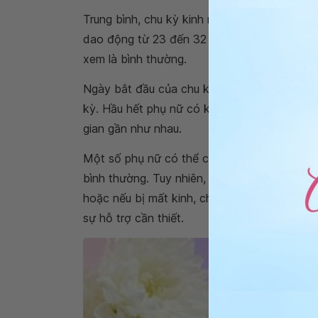
Trung bình, chu kỳ kinh nguyệt của phụ nữ 
dao động từ 23 đến 32 ngày. Tất cả những 
xem là bình thường.
Ngày bắt đầu của chu kỳ kinh nguyệt (khi c
kỳ. Hầu hết phụ nữ có kinh nguyệt đều đặn, 
gian gần như nhau.
Một số phụ nữ có thể có sự biến đổi về độ d
bình thường. Tuy nhiên, nếu chu kỳ kinh nguy
hoặc nếu bị mất kinh, chị em phụ nữ nên tì
sự hỗ trợ cần thiết.