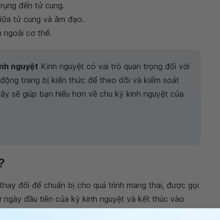
rụng đến tử cung.
giữa tử cung và âm đạo.
 ngoài cơ thể.
inh nguyệt
Kinh nguyệt có vai trò quan trọng đối với
 động trang bị kiến thức để theo dõi và kiểm soát
đây sẽ giúp bạn hiểu hơn về chu kỳ kinh nguyệt của
?
thay đổi để chuẩn bị cho quá trình mang thai, được gọi
ừ ngày đầu tiên của kỳ kinh nguyệt và kết thúc vào