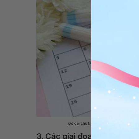
Độ dài chu kỳ kinh nguyệt của người ph
3. Các giai đoạn của chu k