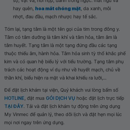
sợ, vật vã, hồi hộp, đánh trống ngực. mất ngủ và
hay quên,
hoa mắt chóng mặt
, da xanh, môi
nhợt, đau đầu, mạch nhược hay tế sắc.
Tóm lại, tạng tâm là một tên gọi của tim trong đông y.
Tâm có tâm dưỡng là tâm khí và tâm hỏa, tâm âm là
tâm huyết. Tạng tâm là một tạng đứng đầu các tạng
thuộc thiếu âm, hành hỏa. Tâm hỏa sinh tỳ thổ khắc phế
kim và có quan hệ biểu lý với tiểu trường. Tạng tâm phụ
trách các hoạt động ví dụ như về huyết mạch, chủ về
thần khí, biểu hiện ra mặt và khai khiếu ra lưỡi,...
Để đặt lịch khám tại viện, Quý khách vui lòng bấm số
HOTLINE
, đặt mua
GÓI DỊCH VỤ
hoặc đặt lịch trực tiếp
TẠI ĐÂY
. Tải và đặt lịch khám tự động trên ứng dụng
My Vinmec để quản lý, theo dõi lịch và đặt hẹn mọi lúc
mọi nơi ngay trên ứng dụng.