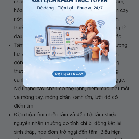
nhau ví dụ như do rối loạn tình chủ hay lục dâm,
hỏa ở bên trong cơ thể như là ăn nhiều đồ ăn cay
nóng hay quá béo. Triệu chứng tâm hỏa thịnh
thường vật vã, khát nước, ngủ ít và lưỡi miệng lở
đau,
chảy máu cám
và chất lưỡi đỏ mạch sác.
Tâm huyết ứ: nguyên nhân thường do tâm dương
hư và tâm khí hư, do gặp lạnh, tình chí bị kích
động, đờm ngưng tụ gây huyết ứ. Triệu chứng
thường gặp đó là đau vùng trước tim lan sang
cánh tay rồi đến đầu ngón tay, đánh trống ngực.
Nếu nặng tay chân có thể lạnh, niêm mạc mặt môi
và móng tay, móng chân xanh tím, lưỡi đỏ có
điểm tím.
Đờm hỏa làm nhiễu tâm và dẫn tới tâm khiếu:
nguyên nhân thường do tình chí bị động kết lại
sinh thấp, hóa đờm trở ngại đến tâm. Biểu hiện