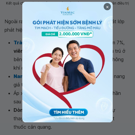
Kết quả chụp cắt lớp viêm tụy cấp giúp bác sĩ đưa ra phương án điều trị
×
bệnh phù hợp
Ngoài ra còn xác định
viêm tụy cấp
nếu chụp cắt lớp
phát hiện thấy những biến chứng:
Tràn dịch màng phổi
: tỷ lệ cổ trướng chiếm 7%,
viêm tụy cấp
thể nặng sẽ thấy tràn dịch khu trú ở
bên trái hoặc cả hai bên. Có thể bị rối loạn thông
khí đáy phổi.
Nang giả tụy
: là những tổn thương có dạng nang
giả tuyến tụy.
Áp xe không đồng tỷ trọng, bắt thuốc một phần
sau khi tiêm thuốc, thấy có khí ở trong khối.
Dòng hoại tử xa tụy
: thấy hội chứng khối, sự
thay đổi tỷ trọng của dịch, không hoặc bắt ít
thuốc cản quang.