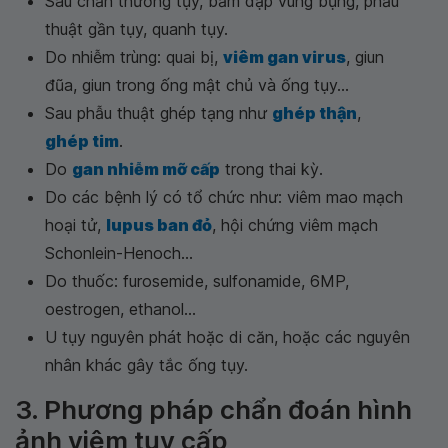
Sau chấn thương tụy, bầm dập vùng bụng, phẫu
thuật gần tụy, quanh tụy.
Do nhiễm trùng: quai bị,
viêm gan virus
, giun
đũa, giun trong ống mật chủ và ống tụy...
Sau phẫu thuật ghép tạng như
ghép thận
,
ghép tim
.
Do
gan nhiễm mỡ cấp
trong thai kỳ.
Do các bệnh lý có tổ chức như: viêm mao mạch
hoại tử,
lupus ban đỏ
, hội chứng viêm mạch
Schonlein-Henoch...
Do thuốc: furosemide, sulfonamide, 6MP,
oestrogen, ethanol...
U tụy nguyên phát hoặc di căn, hoặc các nguyên
nhân khác gây tắc ống tụy.
3. Phương pháp chẩn đoán hình
ảnh viêm tụy cấp