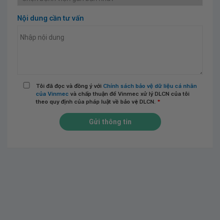
Nội dung cần tư vấn
Tôi đã đọc và đồng ý với
Chính sách bảo vệ dữ liệu cá nhân
của Vinmec
và chấp thuận để Vinmec xử lý DLCN của tôi
theo quy định của pháp luật về bảo vệ DLCN.
*
Gửi thông tin