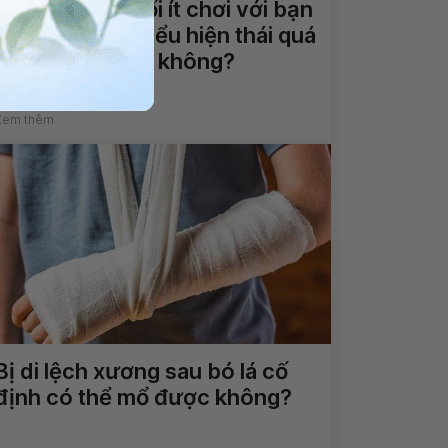
Bé 39 tháng tuổi ít chơi với bạn
bè, có những biểu hiện thái quá
có phải bị tự kỷ không?
Xem thêm
Bị di lệch xương sau bó lá cố
định có thể mổ được không?