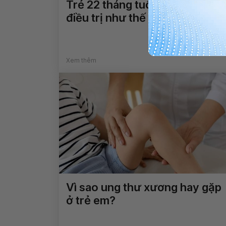
Trẻ 22 tháng tuổi chậm nói
điều trị như thế nào?
Xem thêm
Vì sao ung thư xương hay gặp
ở trẻ em?