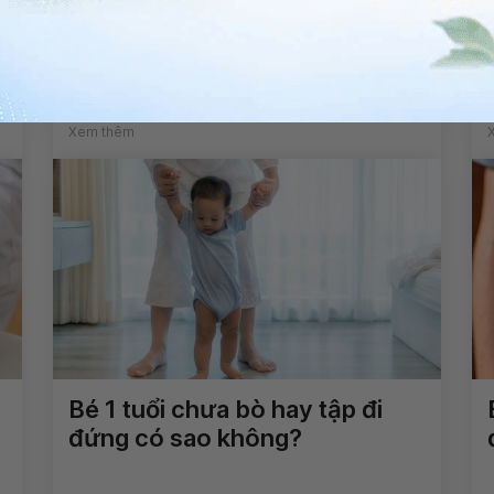
Đau mỏi lưng ở trẻ em có nguy
hiểm?
Xem thêm
Bé 1 tuổi chưa bò hay tập đi
đứng có sao không?