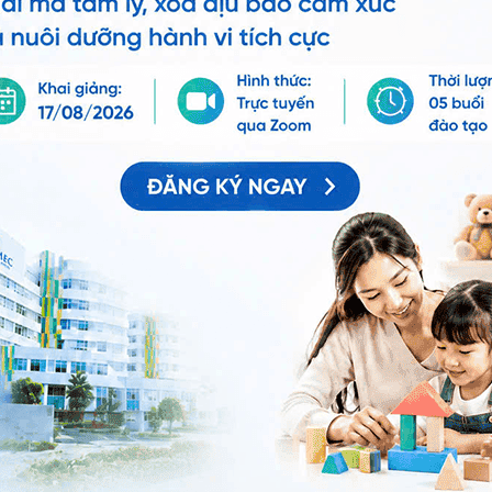
Chia sẻ
hậm phát triển
Trẻ chậm phát triển
Nhi
QnA
Tâm lý