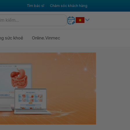
Tìm bác sĩ
Chăm sóc khách hàng
ng sức khoẻ
Online.Vinmec