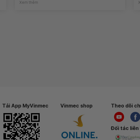
Xem thêm
Tải App MyVinmec
Vinmec shop
Theo dõi ch
Đối tác liên