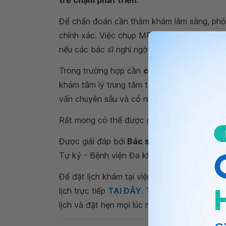
trẻ chậm phát triển
.
Để chẩn đoán cần thăm khám lâm sàng, phỏn
chính xác. Việc chụp MRI sọ não có thể khô
nếu các bác sĩ nghi ngờ có tổn thương não b
Trong trường hợp cần
chụp não cho trẻ ch
khám tâm lý trung tâm tự kỷ bại não - Bệnh
vấn chuyên sâu và có những chỉ định phù hợ
Rất mong có thể được gặp bé trong thời gia
Được giải đáp bởi
Bác sĩ Bùi Thị Hằng
- Bác
Tự kỷ - Bệnh viện Đa khoa Quốc tế Vinmec 
Để đặt lịch khám tại viện, Quý khách vui lò
lịch trực tiếp
TẠI ĐÂY
. Tải và đặt lịch khám
lịch và đặt hẹn mọi lúc mọi nơi ngay trên ứn