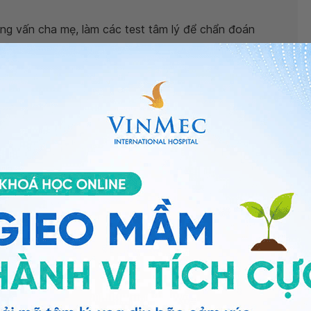
g vấn cha mẹ, làm các test tâm lý để chẩn đoán
ng cần thiết để chẩn đoán. Tuy nhiên, khi thăm khác
ộ thì sẽ chỉ định
chụp MRI sọ não
.
ậm phát triển
, bạn có thể đặt hẹn khám tại phòng
 viện thuộc
Hệ thống Y tế Vinmec
để được bác sĩ tư
p.
n sớm nhất tại Vinmec. Chúc bé luôn có sức khỏe tốt.
 sĩ nhi - Đơn nguyên Kỹ thuật cao Điều trị bại não và
Times City
ng bấm số
HOTLINE
, đặt mua
GÓI DỊCH VỤ
hoặc đặt
 tự động trên ứng dụng My Vinmec để quản lý, theo dõi
g dụng.