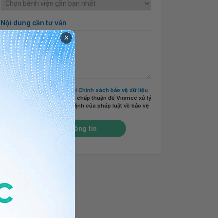
Nội dung cần tư vấn
×
Tôi đã đọc và đồng ý với
Chính sách bảo vệ dữ liệu
cá nhân của Vinmec
và chấp thuận để Vinmec xử lý
DLCN của tôi theo quy định của pháp luật về bảo vệ
DLCN.
*
Gửi thông tin