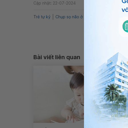
Cập nhật: 22-07-2024
Trẻ tự kỷ
Chụp sọ não ở trẻ
Nguyên nhân trẻ c
Bài viết liên quan