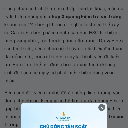
Cũng như các hình thức can thiệp xâm lấn khác, mặc dù
tỷ lệ biến chứng của
chụp X quang kiểm tra vòi trứng
không quá 1% nhưng không có nghĩa là không thể xảy
ra. Các biến chứng nặng nhất của chụp HSG là nhiễm
trùng vùng chậu, tổn thương ống dẫn trứng...Do vậy nếu
sau thủ thuật, bệnh nhân nếu thấy có dấu hiệu đau bụng
dai dẳng, sốt, nôn ói thì nên quay lại bệnh viện để kiểm
tra. Bác sĩ có thể chỉ định cho sử dụng thuốc kháng
sinh để hạn chế nguy cơ phát triển nhiễm trùng vùng
chậu.
Bên cạnh đó, việc giữ chế độ ăn uống dinh dưỡng, vận
động nhẹ nhàng, kiêng quan hệ tình dục là những yếu tố
×
giúp bệnh nhân khắc phục cảm giác khó chịu hoặc biến
chứng có thể xảy ra sau khi
chụp X quang kiểm tra vòi
trứng.