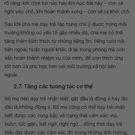
rõ ràng: khi chơi trò này hay khi học bài này – con sẽ
ngồi vào chỗ, khi hoàn thành xong – con sẽ ra khỏi chỗ.
Sau khi cha mẹ dạy trẻ tập trung chú ý được trong môi
trường không có yếu tố gây nhiễu đó, cha mẹ có thể
tăng thêm kích thích từ những tiếng ồn, tiếng cười nói
bên ngoài, hoặc người khác đi lại trong phòng mà con
vẫn hoàn thành nhiệm vụ của mình, để con thích ứng
tốt hơn và phù hợp hơn với môi trường xã hội bên
ngoài.
2.7. Tăng các tương tác cơ thể
Bố mẹ nên dạy trẻ nhận biết: gật đầu là đồng ý hay lắc
đầu là không đồng ý. Bố mẹ cũng có thể dạy trẻ nhận
biết được các cung bậc và trạng thái cảm xúc: vui,
buồn, tức giận, bất ngờ, nghi ngờ... đồng thời dạy trẻ
biểu đạt được các cảm xúc đó trong những tình huống,