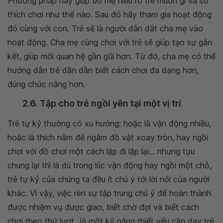
Phương pháp này giúp bố mẹ hiểu rõ trẻ muốn gì và sở
thích chơi như thế nào. Sau đó hãy tham gia hoạt động
đó cùng với con. Trẻ sẽ là người dẫn dắt cha mẹ vào
hoạt động. Cha mẹ cùng chơi với trẻ sẽ giúp tạo sự gắn
kết, giúp mối quan hệ gần gũi hơn. Từ đó, cha mẹ có thể
hướng dẫn trẻ dần dần biết cách chơi đa dạng hơn,
đúng chức năng hơn.
2.6. Tập cho trẻ ngồi yên tại một vị trí
Trẻ tự kỷ thường có xu hướng: hoặc là vận động nhiều,
hoặc là thích nằm để ngắm đồ vật xoay tròn, hay ngồi
chơi với đồ chơi một cách lặp đi lặp lại... nhưng tựu
chung lại thì là dù trong lúc vận động hay ngồi một chỗ,
trẻ tự kỷ của chúng ta đều ít chú ý tới lời nói của người
khác. Vì vậy, việc rèn sự tập trung chú ý để hoàn thành
được nhiệm vụ được giao, biết chờ đợi và biết cách
chơi theo thứ lượt...là một kỹ năng thiết yếu cần dạy trẻ