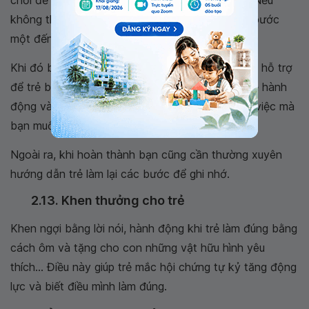
chơi để trẻ tự quan sát và bắt chước làm theo. Nếu
không thể bắt chước, thì bạn cần dạy trẻ từng bước
một đến khi hoàn thành nhiệm vụ.
Khi đó bạn hãy nhắc nhở và dùng hành động để hỗ trợ
để trẻ biết mình cần làm gì. Liên tục nhắc nhở về hành
động và lời nói, ánh mắt để giúp trẻ hoàn thành việc mà
bạn muốn dạy con.
Ngoài ra, khi hoàn thành bạn cũng cần thường xuyên
hướng dẫn trẻ làm lại các bước để ghi nhớ.
2.13. Khen thưởng cho trẻ
Khen ngợi bằng lời nói, hành động khi trẻ làm đúng bằng
cách ôm và tặng cho con những vật hữu hình yêu
thích... Điều này giúp trẻ mắc hội chứng tự kỷ tăng động
lực và biết điều mình làm đúng.