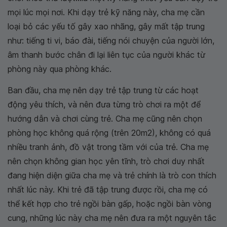
mọi lúc mọi nơi. Khi dạy trẻ kỹ năng này, cha mẹ cần
loại bỏ các yếu tố gây xao nhãng, gây mất tập trung
như: tiếng ti vi, báo đài, tiếng nói chuyện của người lớn,
âm thanh bước chân đi lại liên tục của người khác từ
phòng này qua phòng khác.
Ban đầu, cha mẹ nên dạy trẻ tập trung từ các hoạt
động yêu thích, và nên đưa từng trò chơi ra một để
hướng dẫn và chơi cùng trẻ. Cha mẹ cũng nên chọn
phòng học không quá rộng (trên 20m2), không có quá
nhiều tranh ảnh, đồ vật trong tầm với của trẻ. Cha mẹ
nên chọn không gian học yên tĩnh, trò chơi duy nhất
đang hiện diện giữa cha mẹ và trẻ chính là trò con thích
nhất lúc này. Khi trẻ đã tập trung được rồi, cha mẹ có
thể kết hợp cho trẻ ngồi bàn gấp, hoặc ngồi bàn vòng
cung, những lúc này cha mẹ nên đưa ra một nguyên tắc