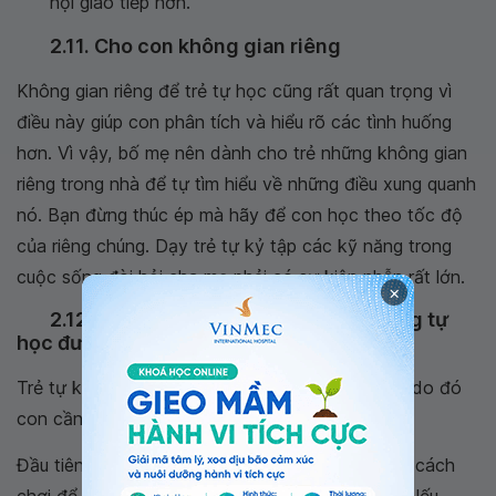
hội giao tiếp hơn.
2.11. Cho con không gian riêng
Không gian riêng để trẻ tự học cũng rất quan trọng vì
điều này giúp con phân tích và hiểu rõ các tình huống
hơn. Vì vậy, bố mẹ nên dành cho trẻ những không gian
riêng trong nhà để tự tìm hiểu về những điều xung quanh
nó. Bạn đừng thúc ép mà hãy để con học theo tốc độ
của riêng chúng. Dạy trẻ tự kỷ tập các kỹ năng trong
cuộc sống đòi hỏi cha mẹ phải có sự kiên nhẫn rất lớn.
×
2.12. Nhắc trẻ những việc mà trẻ không tự
học được trong những lần đầu tiên
Trẻ tự kỷ rất khó để học bằng cách bắt chước, do đó
con cần được dạy chính xác về việc nên làm.
Đầu tiên cha mẹ cần làm mẫu các kỹ năng hoặc cách