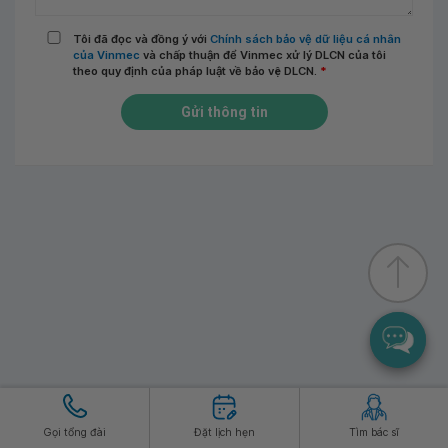
Tôi đã đọc và đồng ý với
Chính sách bảo vệ dữ liệu cá nhân
của Vinmec
và chấp thuận để Vinmec xử lý DLCN của tôi
theo quy định của pháp luật về bảo vệ DLCN.
*
Gửi thông tin
Hệ thống Vinmec
Dịch vụ
Gọi tổng đài
Đặt lịch hẹn
Tìm bác sĩ