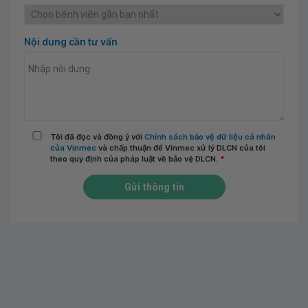
Nội dung cần tư vấn
Tôi đã đọc và đồng ý với
Chính sách bảo vệ dữ liệu cá nhân
của Vinmec
và chấp thuận để Vinmec xử lý DLCN của tôi
theo quy định của pháp luật về bảo vệ DLCN.
*
Gửi thông tin