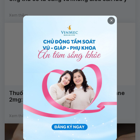
Xem thêm
×
Thuốc điều trị lạc nội mạc tử cung Visanne
2mg: Công dụng, liều dùng
Xem thêm