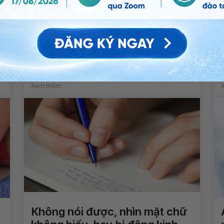
Tiểu phẫu cho bé 2,5 tuổi dính
thắng lưỡi gây tê có được
không? Sau khi cắt có phải
điều trị thuốc kháng sinh lâu
không?
Xem thêm
Không nói được, nhìn mặt chữ