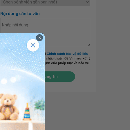
Nội dung cần tư vấn
×
Tôi đã đọc và đồng ý với
Chính sách bảo vệ dữ liệu
cá nhân của Vinmec
và chấp thuận để Vinmec xử lý
DLCN của tôi theo quy định của pháp luật về bảo vệ
DLCN.
*
Gửi thông tin