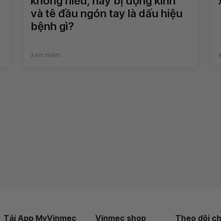
không hiểu, hay bị động kinh
và tê đầu ngón tay là dấu hiệu
bệnh gì?
Xem thêm
Tải App MyVinmec
Vinmec shop
Theo dõi ch