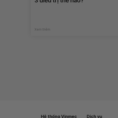
3 điều trị thế nào?
Xem thêm
Hệ thống Vinmec
Dịch vụ