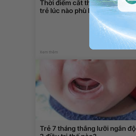
Thời điểm cắt thắng lưỡi cho
trẻ lúc nào phù hợp nhất?
Xem thêm
Trẻ 7 tháng thắng lưỡi ngắn độ