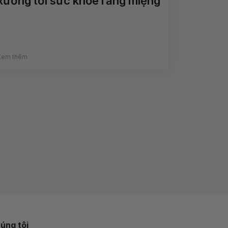
xương tới sức khỏe răng miệng
Xem thêm
úng tôi