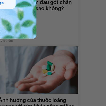
Tê cánh tay kèm đau gót chân
khi ngủ dậy có sao không?
Xem thêm
Ảnh hưởng của thuốc loãng