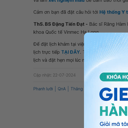
và làm
xét nghiệm máu
để đảm bảo thời gia
Cảm ơn bạn đã đặt câu hỏi tới
Hệ thống Y 
ThS. BS Đặng Tiến Đạt -
Bác sĩ Răng Hàm M
khoa Quốc tế Vinmec Hạ Long.
Để đặt lịch khám tại viện, Quý khách vui lò
lịch trực tiếp
TẠI ĐÂY
. Tải và đặt lịch khám
lịch và đặt hẹn mọi lúc mọi nơi ngay trên ứn
Cập nhật: 22-07-2024
Phanh lưỡi
QnA
Thắng lưỡi
răng hàm mặt
D