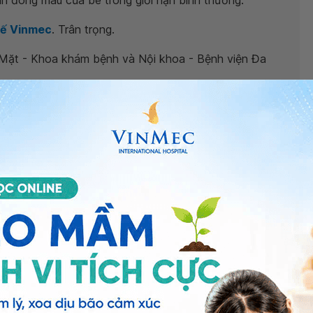
n đông máu của bé trong giới hạn bình thường.
tế Vinmec
. Trân trọng.
ặt - Khoa khám bệnh và Nội khoa - Bệnh viện Đa
ng bấm số
HOTLINE
, đặt mua
GÓI DỊCH VỤ
hoặc đặt
 tự động trên ứng dụng My Vinmec để quản lý, theo dõi
g dụng.
Chia sẻ
ính thắng lưỡi
Điều trị dính thắng lưỡi
Cắt thắng lưỡi