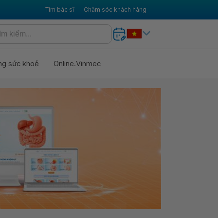
Tìm bác sĩ
Chăm sóc khách hàng
ng sức khoẻ
Online.Vinmec