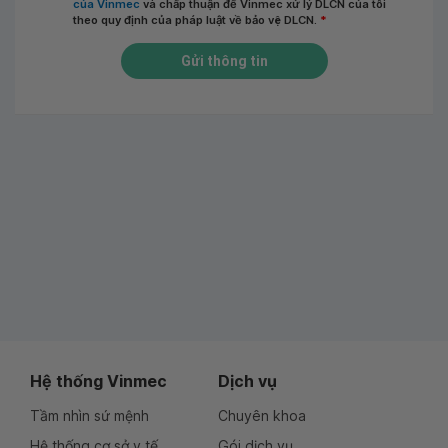
của Vinmec
và chấp thuận để Vinmec xử lý DLCN của tôi
theo quy định của pháp luật về bảo vệ DLCN.
*
Gửi thông tin
Hệ thống Vinmec
Dịch vụ
Tầm nhìn sứ mệnh
Chuyên khoa
Hệ thống cơ sở y tế
Gói dịch vụ