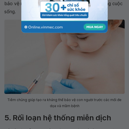
bảo vệ nếu mối đe dọa xuất hiện lại sau này trong cuộc
sống.
Tiêm chủng giúp tạo ra kháng thể bảo vệ con người trước các mối đe
dọa và mầm bệnh
5. Rối loạn hệ thống miễn dịch