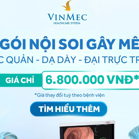
 gây tình trạng co cứng thành bụng
co cứng thành bụng trong viêm
rên lâm sàng. Tiền sử người bệnh cần quan tâm đến
 viêm phúc mạc trước đó, sử dụng các chất ức chế
oại khoa trong ổ bụng (ví dụ: bệnh viêm ruột,
làm tăng nguy cơ nhiễm trùng.
g được tìm thấy trong bệnh viêm phúc mạc cấp do vi