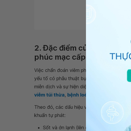
Viêm phúc mạc có thể
2. Đặc điểm của dấu hiệu 
phúc mạc cấp
Việc chẩn đoán viêm phúc mạc thường dựa t
yếu tố có phẫu thuật bụng gần đây, các đợt
miễn dịch và sự hiện diện của các bệnh lý ng
viêm túi thừa
,
bệnh loét dạ dày tá tràng
) 
Theo đó, các dấu hiệu và triệu chứng thườn
khuẩn tự phát:
Sốt và ớn lạnh (lên đến 80% bệnh nhân)