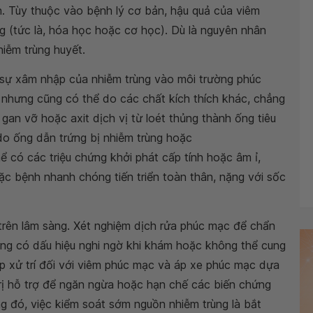
h. Tùy thuộc vào bệnh lý cơ bản, hậu quả của viêm
g (tức là, hóa học hoặc cơ học). Dù là nguyên nhân
hiễm trùng huyết.
sự xâm nhập của nhiễm trùng vào môi trường phúc
nhưng cũng có thể do các chất kích thích khác, chẳng
 gan vỡ hoặc axit dịch vị từ loét thủng thành ống tiêu
do ống dẫn trứng bị nhiễm trùng hoặc
ể có các triệu chứng khởi phát cấp tính hoặc âm ỉ,
c bệnh nhanh chóng tiến triển toàn thân, nặng với sốc
rên lâm sàng. Xét nghiệm dịch rửa phúc mạc để chẩn
ng có dấu hiệu nghi ngờ khi khám hoặc không thể cung
p xử trí đối với viêm phúc mạc và áp xe phúc mạc dựa
 trị hỗ trợ để ngăn ngừa hoặc hạn chế các biến chứng
g đó, việc kiểm soát sớm nguồn nhiễm trùng là bắt