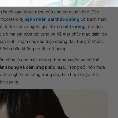
êm phúc mạc cấp được thăm khám có thể còn ghi nhận
iệu rối loạn chức năng của các cơ quan khác. Các
rticosteroid,
bệnh nhân đái tháo đường
có bệnh thần
ệt là trẻ em và người già. Khi có
cổ trướng
, tức dịch
ức độ ma sát giữa nội tạng và bề mặt phúc mạc giảm có
ận biết. Thậm chí, các triệu chứng đau bụng ở nhóm
 bệnh nhân không có dịch ổ bụng.
ôn cũng là các triệu chứng thường xuyên và có thể
ành bụng và cảm ứng phúc mạc
. Trong đó, nôn mửa
là tắc nghẽn cơ năng trong ống tiêu hóa) hoặc thứ
êm xảy ra.