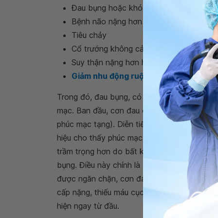
Đau bụng hoặc khó chịu (gặp ở 70% bệ
Bệnh não nặng hơn hoặc không giải thí
Tiêu chảy
Cổ trướng không cải thiện sau khi dùng th
Suy thận nặng hơn hoặc mới khởi phát
Giảm nhu động ruột
Trong đó, đau bụng, có thể cấp tính hoặc âm
mạc. Ban đầu, cơn đau có thể âm ỉ và kém k
phúc mạc tạng). Diễn tiến sau đó là cơn đau 
hiệu cho thấy phúc mạc thành cũng đã bị ản
trầm trọng hơn do bất kỳ cử động nào (ví dụ
bụng. Điều này chính là
cơ chế co cứng th
được ngăn chặn, cơn đau sẽ lan tỏa. Trong m
cấp nặng, thiếu máu cục bộ đường ruột),
co
hiện ngay từ đầu.