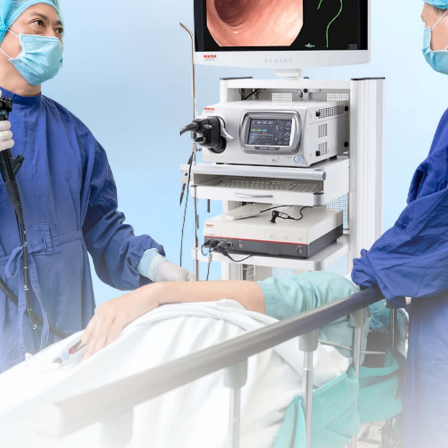
nh nhân)
ch được
uốc lợi tiểu
 ỉ, chính là phàn nàn chính của bệnh nhân viêm phúc
hu trú - cơ chế là do ổ nhiễm trùng mới gây tổn thương
trở nên ổn định hơn, dữ dội và khu trú hơn. Đây là dấu
h hưởng. Thậm chí, tình trạng đau bụng có thể trở nên
: ho, gập hông) hay bất kỳ áp lực cục bộ trên thành
ành bụng
. Nếu tình trạng nhiễm trùng cơ bản không
ột số bệnh lý nhất định (ví dụ, thủng dạ dày, viêm tụy
 cứng thành bụng và cảm ứng phúc mạc
có thể biểu