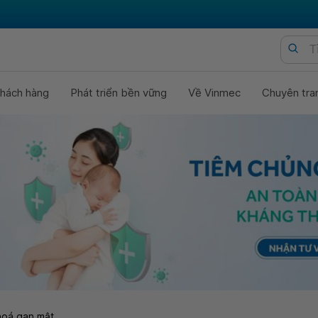
hách hàng
Phát triển bền vững
Về Vinmec
Chuyên tra
hoá gan mật