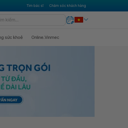
Tìm bác sĩ
Chăm sóc khách hàng
ng sức khoẻ
Online.Vinmec