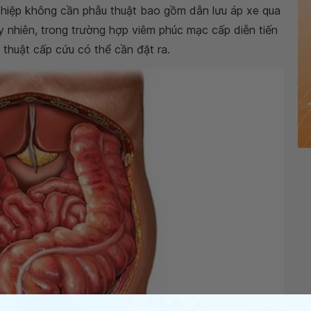
thiệp không cần phẫu thuật bao gồm dẫn lưu áp xe qua
uy nhiên, trong trường hợp viêm phúc mạc cấp diễn tiến
 thuật cấp cứu có thể cần đặt ra.