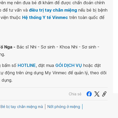
uyên mẹ nên đưa bé đi khám để được chẩn đoán chính
ếp để tư vấn và
điều trị tay chân miệng
nếu bé bị bệnh
 viện thuộc
Hệ thống Y tế Vinmec
trên toàn quốc để
Tố Nga -
Bác sĩ Nhi - Sơ sinh - Khoa Nhi - Sơ sinh -
ng.
ng bấm số
HOTLINE
, đặt mua
GÓI DỊCH VỤ
hoặc đặt
 tự động trên ứng dụng My Vinmec để quản lý, theo dõi
g dụng.
Chia sẻ
Bé bị tay chân miệng mà
Nốt phỏng ở miệng