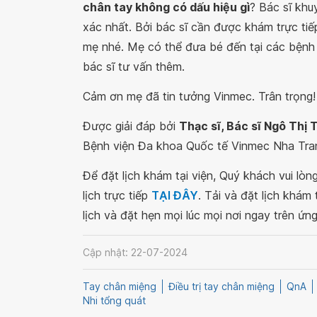
chân tay không có dấu hiệu gì
? Bác sĩ kh
xác nhất. Bởi bác sĩ cần được khám trực ti
mẹ nhé. Mẹ có thể đưa bé đến tại các bệnh
bác sĩ tư vấn thêm.
Cảm ơn mẹ đã tin tưởng Vinmec. Trân trọng!
Được giải đáp bởi
Thạc sĩ, Bác sĩ Ngô Thị 
Bệnh viện Đa khoa Quốc tế Vinmec Nha Tra
Để đặt lịch khám tại viện, Quý khách vui lò
lịch trực tiếp
TẠI ĐÂY
. Tải và đặt lịch khám
lịch và đặt hẹn mọi lúc mọi nơi ngay trên ứn
Cập nhật: 22-07-2024
Tay chân miệng
Điều trị tay chân miệng
QnA
Nhi tổng quát