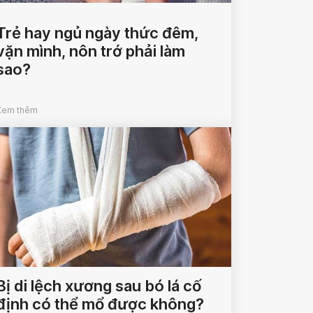
Trẻ hay ngủ ngày thức đêm,
vặn mình, nôn trớ phải làm
sao?
Xem thêm
Bị di lệch xương sau bó lá cố
định có thể mổ được không?