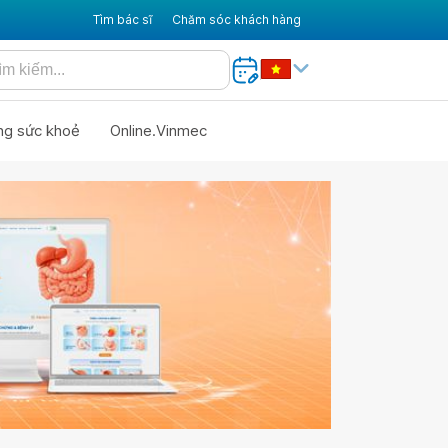
Tìm bác sĩ
Chăm sóc khách hàng
ng sức khoẻ
Online.Vinmec