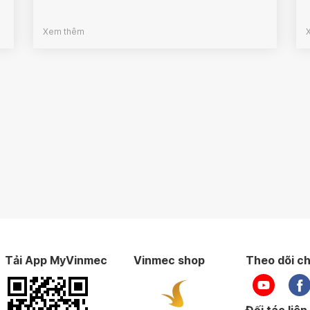
Xem thêm
Tải App MyVinmec
Vinmec shop
Theo dõi ch