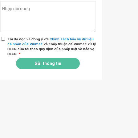
Tôi đã đọc và đồng ý với
Chính sách bảo vệ dữ liệu
cá nhân của Vinmec
và chấp thuận để Vinmec xử lý
DLCN của tôi theo quy định của pháp luật về bảo vệ
DLCN.
*
Gửi thông tin