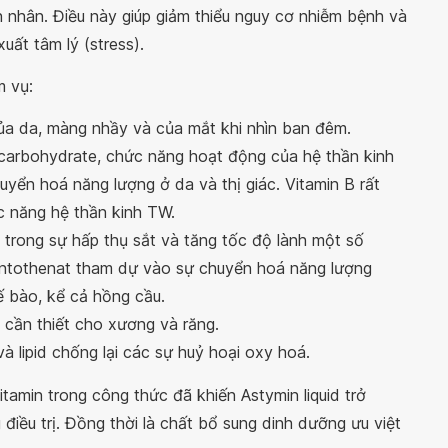
nh nhân. Điều này giúp giảm thiểu nguy cơ nhiễm bệnh và
uất tâm lý (stress).
m vụ:
a da, màng nhầy và của mắt khi nhìn ban đêm.
arbohydrate, chức năng hoạt động của hệ thần kinh
yển hoá năng lượng ở da và thị giác. Vitamin B rất
c năng hệ thần kinh TW.
t trong sự hấp thụ sắt và tăng tốc độ lành một số
antothenat tham dự vào sự chuyển hoá năng lượng
ế bào, kể cả hồng cầu.
 cần thiết cho xương và răng.
và lipid chống lại các sự huỷ hoại oxy hoá.
tamin trong công thức đã khiến Astymin liquid trở
iều trị. Đồng thời là chất bổ sung dinh dưỡng ưu việt