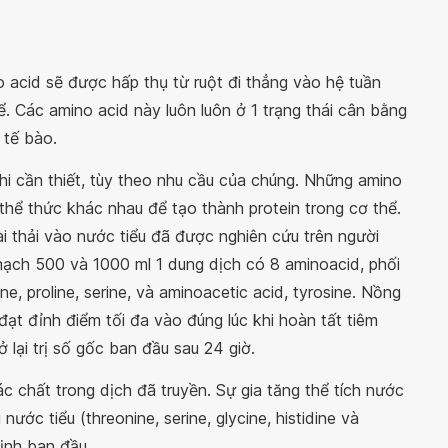
o acid sẽ được hấp thụ từ ruột đi thẳng vào hệ tuần
. Các amino acid này luôn luôn ở 1 trạng thái cân bằng
 tế bào.
i cần thiết, tùy theo nhu cầu của chúng. Những amino
 thể thức khác nhau để tạo thành protein trong cơ thể.
i thải vào nước tiểu đã được nghiên cứu trên người
mạch 500 và 1000 ml 1 dung dịch có 8 aminoacid, phối
nine, proline, serine, và aminoacetic acid, tyrosine. Nồng
ạt đỉnh điểm tối đa vào đúng lúc khi hoàn tất tiêm
ở lại trị số gốc ban đầu sau 24 giờ.
 chất trong dịch đã truyền. Sự gia tăng thể tích nước
nước tiểu (threonine, serine, glycine, histidine và
định ban đầu.