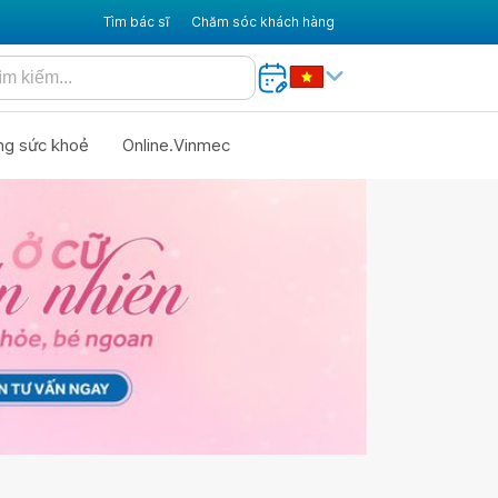
Tìm bác sĩ
Chăm sóc khách hàng
ng sức khoẻ
Online.Vinmec