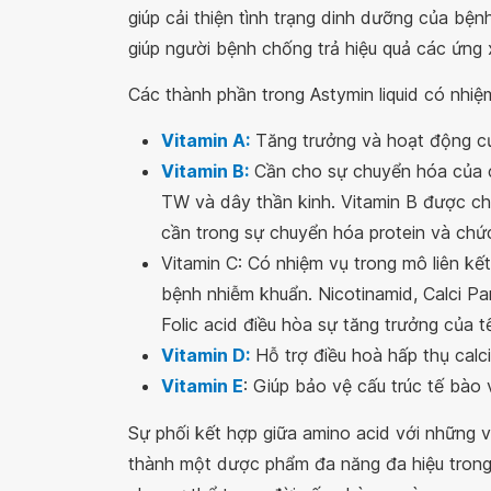
giúp cải thiện tình trạng dinh dưỡng của bệ
giúp người bệnh chống trả hiệu quả các ứng x
Các thành phần trong Astymin liquid có nhiệ
Vitamin A:
Tăng trưởng và hoạt động củ
Vitamin B:
Cần cho sự chuyển hóa của c
TW và dây thần kinh. Vitamin B được chu
cần trong sự chuyển hóa protein và chứ
Vitamin C: Có nhiệm vụ trong mô liên kế
bệnh nhiễm khuẩn. Nicotinamid, Calci P
Folic acid điều hòa sự tăng trưởng của t
Vitamin D:
Hỗ trợ điều hoà hấp thụ calci
Vitamin E
: Giúp bảo vệ cấu trúc tế bào 
Sự phối kết hợp giữa amino acid với những vi
thành một dược phẩm đa năng đa hiệu trong đ