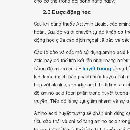
cho cơ thể trong đời sống hàng ngày.
2.3 Dược động học
Sau khi dùng thuốc Astymin Liquid, các amin
hoàn. Sau đó và di chuyển tự do khắp cơ thể
động học giữa các dịch ngoại tế bào và các
Các tế bào và các mô sử dụng amino acid kh
acid này có thể liên kết lẫn nhau bằng nhiều
Nồng độ amino acid -
huyết tương
và sự bà
lớn, khỏe mạnh bằng cách tiêm truyền tĩnh 
hợp với alanine, aspartic acid, histidine, argi
độ amino acid toàn phần trong huyết tương đ
truyền. Tiếp đó là sự tụt giảm nhanh và sự tr
Amino acid huyết tương sẽ phản ánh đúng các
tiểu đào thải và chỉ số tăng amino acid trong 
leucine) đã tỉ lệ với thể tích dịch truyền chỉ 