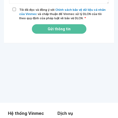
Tôi đã đọc và đồng ý với
Chính sách bảo vệ dữ liệu cá nhân
của Vinmec
và chấp thuận để Vinmec xử lý DLCN của tôi
theo quy định của pháp luật về bảo vệ DLCN.
*
Gửi thông tin
Hệ thống Vinmec
Dịch vụ