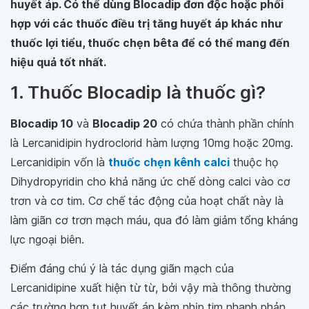
huyết áp. Có thể dùng Blocadip đơn độc hoặc phối
hợp với các thuốc điều trị tăng huyết áp khác như
thuốc lợi tiểu, thuốc chẹn bêta để có thể mang đến
hiệu quả tốt nhất.
1. Thuốc Blocadip là thuốc gì?
Blocadip 10
và
Blocadip 20
có chứa thành phần chính
là Lercanidipin hydroclorid hàm lượng 10mg hoặc 20mg.
Lercanidipin vốn là
thuốc chẹn kênh calci
thuộc họ
Dihydropyridin cho khả năng ức chế dòng calci vào cơ
trơn và cơ tim. Cơ chế tác động của hoạt chất này là
làm giãn cơ trơn mạch máu, qua đó làm giảm tổng kháng
lực ngoại biên.
Điểm đáng chú ý là tác dụng giãn mạch của
Lercanidipine xuất hiện từ từ, bởi vậy mà thông thường
các trường hợp tụt huyết áp kèm nhịp tim nhanh phản