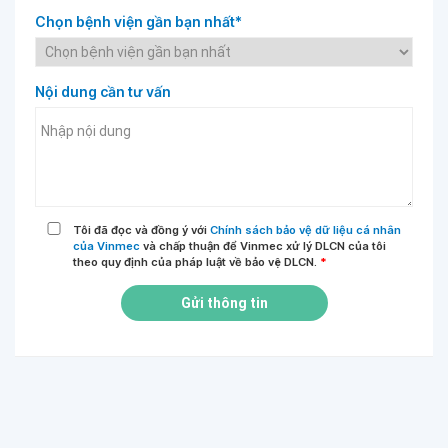
Chọn bệnh viện gần bạn nhất*
Nội dung cần tư vấn
Tôi đã đọc và đồng ý với
Chính sách bảo vệ dữ liệu cá nhân
của Vinmec
và chấp thuận để Vinmec xử lý DLCN của tôi
theo quy định của pháp luật về bảo vệ DLCN.
*
Gửi thông tin