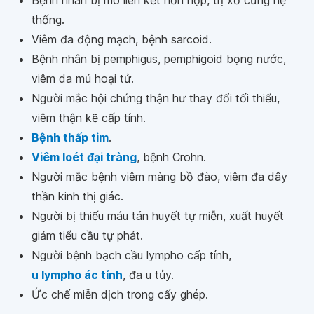
Bệnh nhân bị mô liên kết hỗn hợp, trị xơ cứng hệ
thống.
Viêm đa động mạch, bệnh sarcoid.
Bệnh nhân bị pemphigus, pemphigoid bọng nước,
viêm da mủ hoại tử.
Người mắc hội chứng thận hư thay đổi tối thiểu,
viêm thận kẽ cấp tính.
Bệnh thấp tim
.
Viêm loét đại tràng
, bệnh Crohn.
Người mắc bệnh viêm màng bồ đào, viêm đa dây
thần kinh thị giác.
Người bị thiếu máu tán huyết tự miễn, xuất huyết
giảm tiểu cầu tự phát.
Người bệnh bạch cầu lympho cấp tính,
u lympho ác tính
, đa u tủy.
Ức chế miễn dịch trong cấy ghép.