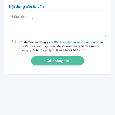
Nội dung cần tư vấn
Tôi đã đọc và đồng ý với
Chính sách bảo vệ dữ liệu cá nhân
của Vinmec
và chấp thuận để Vinmec xử lý DLCN của tôi
theo quy định của pháp luật về bảo vệ DLCN.
*
Gửi thông tin