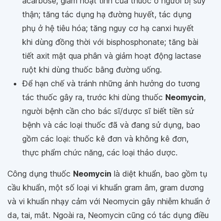
acarbose; giảm hoạt tính của thuốc ở người bị suy
thận; tăng tác dụng hạ đường huyết, tác dụng
phụ ở hệ tiêu hóa; tăng nguy cơ hạ canxi huyết
khi dùng đồng thời với bisphosphonate; tăng bài
tiết axit mật qua phân và giảm hoạt động lactase
ruột khi dùng thuốc bằng đường uống.
Để hạn chế và tránh những ảnh hưởng do tương
tác thuốc gây ra, trước khi dùng thuốc
Neomycin
,
người bệnh cần cho bác sĩ/dược sĩ biết tiền sử
bệnh và các loại thuốc đã và đang sử dụng, bao
gồm các loại: thuốc kê đơn và không kê đơn,
thực phẩm chức năng, các loại thảo dược.
Công dụng thuốc
Neomycin
là diệt khuẩn, bao gồm tụ
cầu khuẩn, một số loại vi khuẩn gram âm, gram dương
và vi khuẩn nhạy cảm với Neomycin gây nhiễm khuẩn ở
da, tai, mắt. Ngoài ra, Neomycin cũng có tác dụng điều