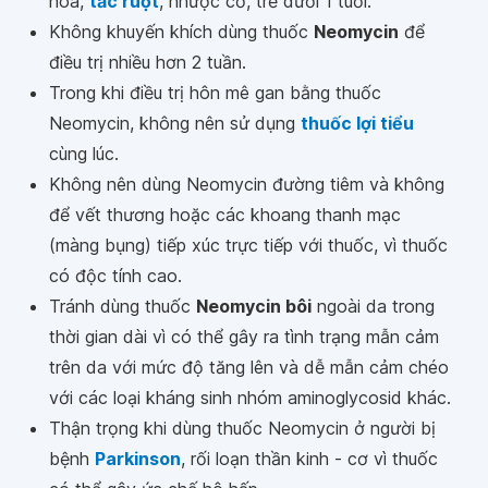
hóa,
tắc ruột
, nhược cơ, trẻ dưới 1 tuổi.
Không khuyến khích dùng thuốc
Neomycin
để
điều trị nhiều hơn 2 tuần.
Trong khi điều trị hôn mê gan bằng thuốc
Neomycin, không nên sử dụng
thuốc lợi tiểu
cùng lúc.
Không nên dùng Neomycin đường tiêm và không
để vết thương hoặc các khoang thanh mạc
(màng bụng) tiếp xúc trực tiếp với thuốc, vì thuốc
có độc tính cao.
Tránh dùng thuốc
Neomycin bôi
ngoài da trong
thời gian dài vì có thể gây ra tình trạng mẫn cảm
trên da với mức độ tăng lên và dễ mẫn cảm chéo
với các loại kháng sinh nhóm aminoglycosid khác.
Thận trọng khi dùng thuốc Neomycin ở người bị
bệnh
Parkinson
, rối loạn thần kinh - cơ vì thuốc