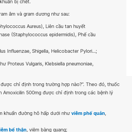
khuẩn bị chết.
 gram âm và gram dương như sau:
hylococcus Aureus), Liên cầu tan huyết
linase (Staphylococcus epidermidis), Phế cầu
 Influenzae, Shigella, Helicobacter Pylori...;
hư Proteus Vulgaris, Klebsiella pneumoniae,
được chỉ định trong trường hợp nào?”. Theo đó, thuốc
h Amoxicilin 500mg được chỉ định trong các bệnh lý
ễm khuẩn đường hô hấp dưới như
viêm phế quản
,
iêm bể thận
, viêm bàng quang;