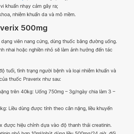
vi khuẩn nhạy cảm gây ra;
 khoa, nhiễm khuẩn da và mô mềm.
raverix 500mg
dạng viên nang cứng, dùng thuốc bằng đường uống.
nh nhai hoặc nghiền nhỏ sẽ làm ảnh hưởng đến tác
ộ tuổi, tình trạng người bệnh và loại nhiễm khuẩn và
của thuốc Praverix như sau:
 nặng trên 40kg: Uống 750mg – 3g/ngày chia làm 3 –
kg: Liều dùng được tính theo cân nặng, liều khuyến
ix được hiệu chỉnh dựa vào độ thanh thải creatinin.
atinin nhỏ hơn 10ml/phút dùng liều 500mg/24 giờ, đối