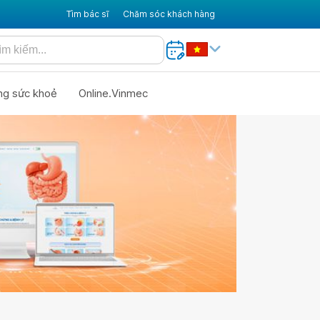
Tìm bác sĩ
Chăm sóc khách hàng
ng sức khoẻ
Online.Vinmec