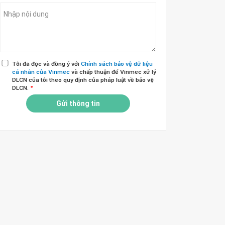
Tôi đã đọc và đồng ý với
Chính sách bảo vệ dữ liệu
cá nhân của Vinmec
và chấp thuận để Vinmec xử lý
DLCN của tôi theo quy định của pháp luật về bảo vệ
DLCN.
*
Gửi thông tin