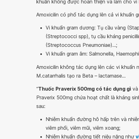
khuẩn không được hoàn thiện và làm cho vi 
Amoxicilin có phổ tác dụng lên cả vi khuẩn
Vi khuẩn gram dương: Tụ cầu vàng (Stap
(Streptococci spp), tụ cầu kháng penicil
(Streptococcus Pneumoniae)...;
Vi khuẩn gram âm: Salmonella, Haemophilus
Amoxicilin không tác dụng lên các vi khuẩn n
M.catarrhalis tạo ra Beta – lactamase...
“
Thuốc Praverix 500mg có tác dụng gì
và 
Praverix 500mg chứa hoạt chất là kháng sin
sau:
Nhiễm khuẩn đường hô hấp trên và nhi
viêm phổi, viêm mũi, viêm xoang;
Nhiễm khuẩn đường tiết niệu nặng như
v