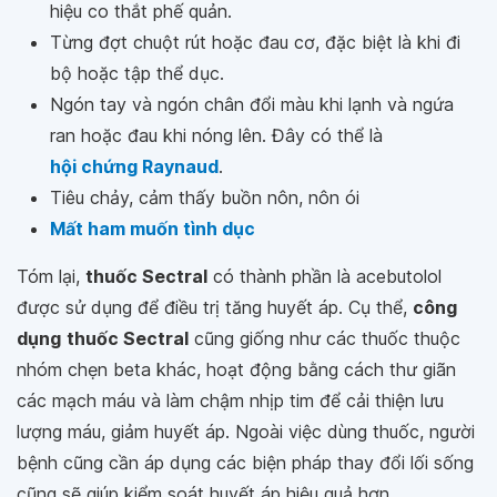
hiệu co thắt phế quản.
Từng đợt chuột rút hoặc đau cơ, đặc biệt là khi đi
bộ hoặc tập thể dục.
Ngón tay và ngón chân đổi màu khi lạnh và ngứa
ran hoặc đau khi nóng lên. Đây có thể là
hội chứng Raynaud
.
Tiêu chảy, cảm thấy buồn nôn, nôn ói
Mất ham muốn tình dục
Tóm lại,
thuốc Sectral
có thành phần là acebutolol
được sử dụng để điều trị tăng huyết áp. Cụ thể,
công
dụng
thuốc Sectral
cũng giống như các thuốc thuộc
nhóm chẹn beta khác, hoạt động bằng cách thư giãn
các mạch máu và làm chậm nhịp tim để cải thiện lưu
lượng máu, giảm huyết áp. Ngoài việc dùng thuốc, người
bệnh cũng cần áp dụng các biện pháp thay đổi lối sống
cũng sẽ giúp kiểm soát huyết áp hiệu quả hơn.