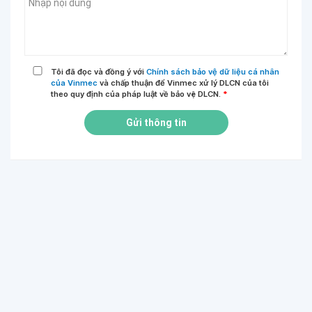
Tôi đã đọc và đồng ý với
Chính sách bảo vệ dữ liệu cá nhân
của Vinmec
và chấp thuận để Vinmec xử lý DLCN của tôi
theo quy định của pháp luật về bảo vệ DLCN.
*
Gửi thông tin